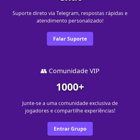
Suporte direto via Telegram, respostas rápidas e
atendimento personalizado!
Falar Suporte
👥 Comunidade VIP
1000+
Junte-se a uma comunidade exclusiva de
jogadores e compartilhe experiências!
Entrar Grupo