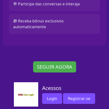
💬 Participe das conversas e interaja
🎁 Receba bônus exclusivos
automaticamente
SEGUIR AGORA
Acessos
Login
Registrar-se