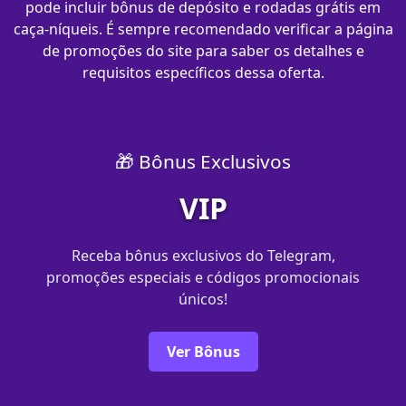
pode incluir bônus de depósito e rodadas grátis em
caça-níqueis. É sempre recomendado verificar a página
de promoções do site para saber os detalhes e
requisitos específicos dessa oferta.
🎁 Bônus Exclusivos
VIP
Receba bônus exclusivos do Telegram,
promoções especiais e códigos promocionais
únicos!
Ver Bônus