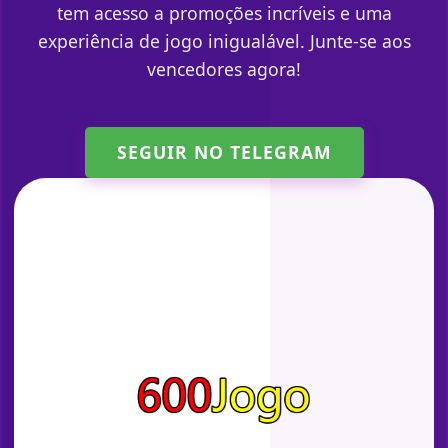
tem acesso a promoções incríveis e uma
experiência de jogo inigualável. Junte-se aos
vencedores agora!
SEGUIR NO TELEGRAM