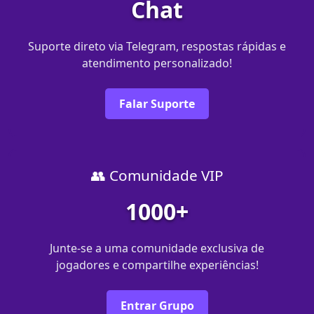
Chat
Suporte direto via Telegram, respostas rápidas e
atendimento personalizado!
Falar Suporte
👥 Comunidade VIP
1000+
Junte-se a uma comunidade exclusiva de
jogadores e compartilhe experiências!
Entrar Grupo