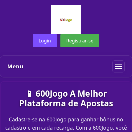
Login
Registrar-se
Menu
📱 600Jogo A Melhor
Plataforma de Apostas
Cadastre-se na 600Jogo para ganhar bônus no
cadastro e em cada recarga. Com a 600Jogo, você