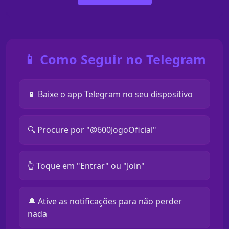
📱 Como Seguir no Telegram
📱 Baixe o app Telegram no seu dispositivo
🔍 Procure por "@600JogoOficial"
👆 Toque em "Entrar" ou "Join"
🔔 Ative as notificações para não perder
nada