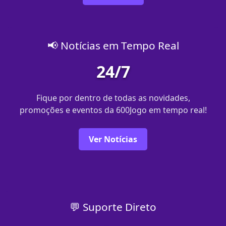
📢 Notícias em Tempo Real
24/7
Fique por dentro de todas as novidades,
promoções e eventos da 600Jogo em tempo real!
Ver Notícias
💬 Suporte Direto