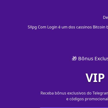
De
5Xpg Com Login é um dos cassinos Bitcoin b
🎁 Bônus Exclu
VIP
Receba bônus exclusivos do Telegra
e códigos promocionai