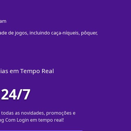
ram
e de jogos, incluindo caça-níqueis, pôquer,
cias em Tempo Real
24/7
e todas as novidades, promoções e
pg Com Login em tempo real!