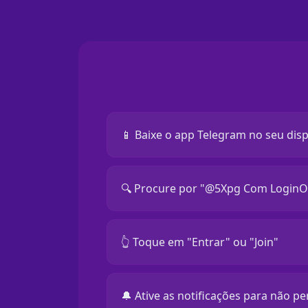
📱 Baixe o app Telegram no seu disp
🔍 Procure por "@5Xpg Com LoginOf
👆 Toque em "Entrar" ou "Join"
🔔 Ative as notificações para não p