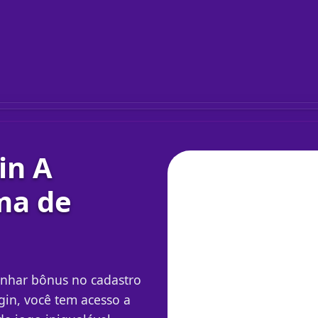
in A
ma de
anhar bônus no cadastro
in, você tem acesso a