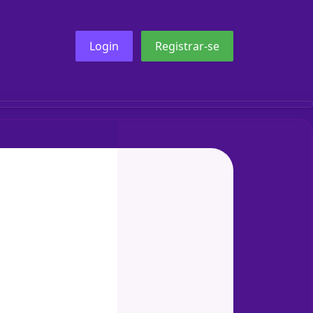
Login
Registrar-se