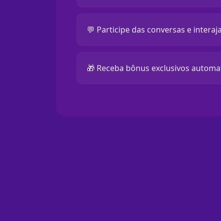
💬 Participe das conversas e interaj
🎁 Receba bônus exclusivos autom