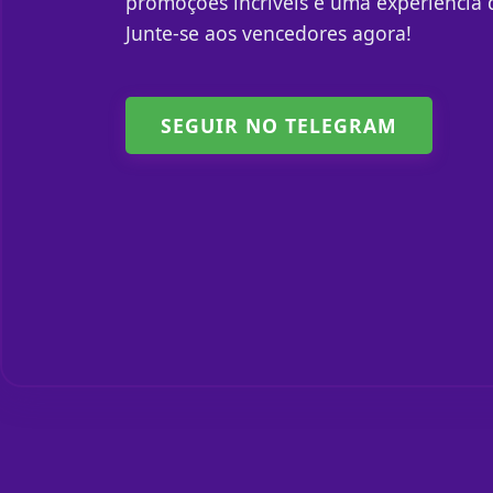
promoções incríveis e uma experiência d
Junte-se aos vencedores agora!
SEGUIR NO TELEGRAM