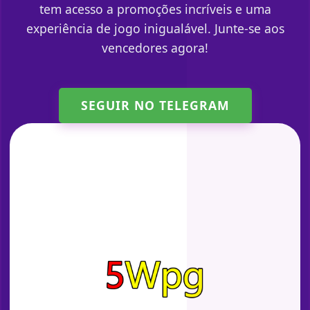
tem acesso a promoções incríveis e uma
experiência de jogo inigualável. Junte-se aos
vencedores agora!
SEGUIR NO TELEGRAM