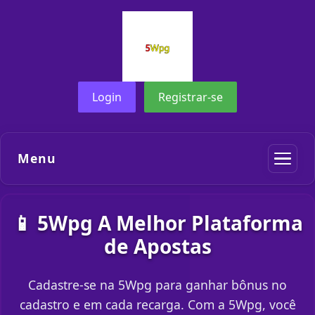
Login
Registrar-se
Menu
📱 5Wpg A Melhor Plataforma
de Apostas
Cadastre-se na 5Wpg para ganhar bônus no
cadastro e em cada recarga. Com a 5Wpg, você