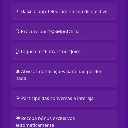
📱 Baixe o app Telegram no seu dispositivo
🔍 Procure por "@5MpgOficial"
👆 Toque em "Entrar" ou "Join"
🔔 Ative as notificações para não perder
nada
💬 Participe das conversas e interaja
🎁 Receba bônus exclusivos
automaticamente