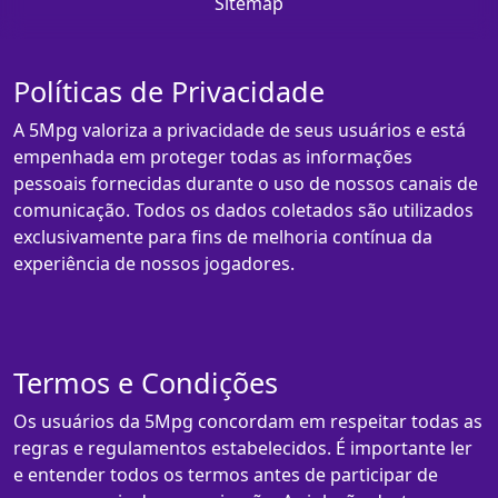
Sitemap
Políticas de Privacidade
A 5Mpg valoriza a privacidade de seus usuários e está
empenhada em proteger todas as informações
pessoais fornecidas durante o uso de nossos canais de
comunicação. Todos os dados coletados são utilizados
exclusivamente para fins de melhoria contínua da
experiência de nossos jogadores.
Termos e Condições
Os usuários da 5Mpg concordam em respeitar todas as
regras e regulamentos estabelecidos. É importante ler
e entender todos os termos antes de participar de