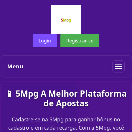
Login
Registrar-se
Menu
📱 5Mpg A Melhor Plataforma
de Apostas
Cadastre-se na 5Mpg para ganhar bônus no
cadastro e em cada recarga. Com a 5Mpg, você