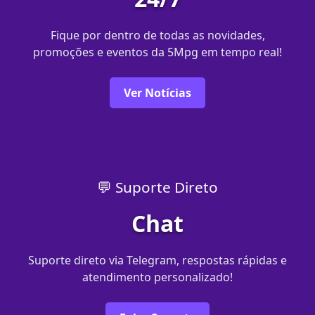
Fique por dentro de todas as novidades,
promoções e eventos da 5Mpg em tempo real!
Ver Notícias
💬 Suporte Direto
Chat
Suporte direto via Telegram, respostas rápidas e
atendimento personalizado!