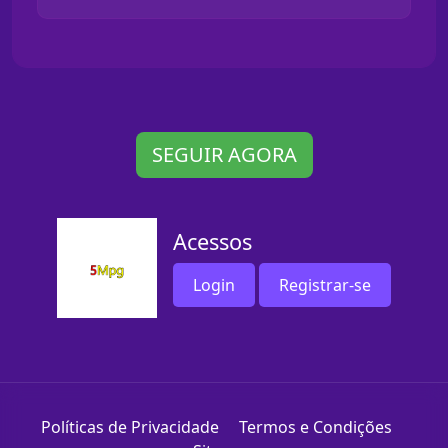
SEGUIR AGORA
Acessos
Login
Registrar-se
Políticas de Privacidade
Termos e Condições