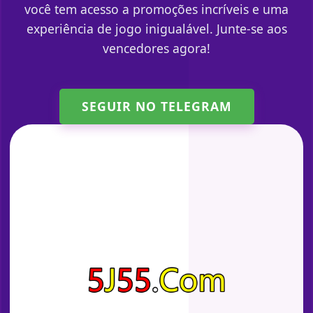
você tem acesso a promoções incríveis e uma
experiência de jogo inigualável. Junte-se aos
vencedores agora!
SEGUIR NO TELEGRAM