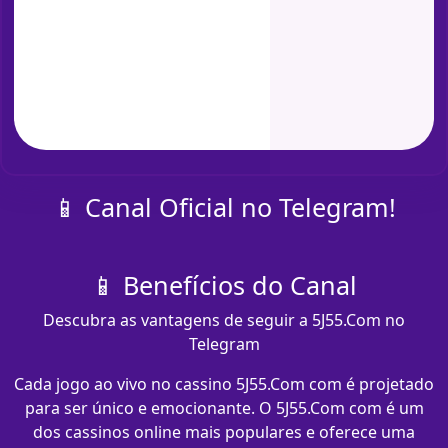
📱 Canal Oficial no Telegram!
📱 Benefícios do Canal
Descubra as vantagens de seguir a 5J55.Com no
Telegram
Cada jogo ao vivo no cassino 5J55.Com com​ é projetado
para ser único e emocionante. O 5J55.Com com​ é um
dos cassinos online mais populares e oferece uma