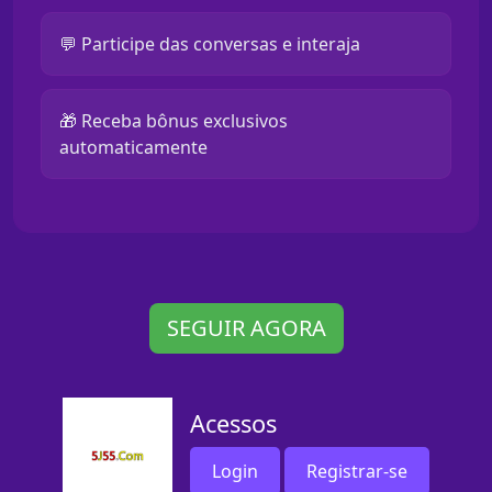
💬 Participe das conversas e interaja
🎁 Receba bônus exclusivos
automaticamente
SEGUIR AGORA
Acessos
Login
Registrar-se