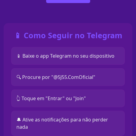
📱 Como Seguir no Telegram
📱 Baixe o app Telegram no seu dispositivo
🔍 Procure por "@5J55.ComOficial"
👆 Toque em "Entrar" ou "Join"
🔔 Ative as notificações para não perder
nada