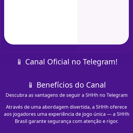
📱 Canal Oficial no Telegram!
📱 Benefícios do Canal
Descubra as vantagens de seguir a 5HHh no Telegram
Através de uma abordagem divertida, a 5HHh oferece
aos jogadores uma experiência de jogo única — a 5HHh
Brasil garante segurança com atenção e rigor.