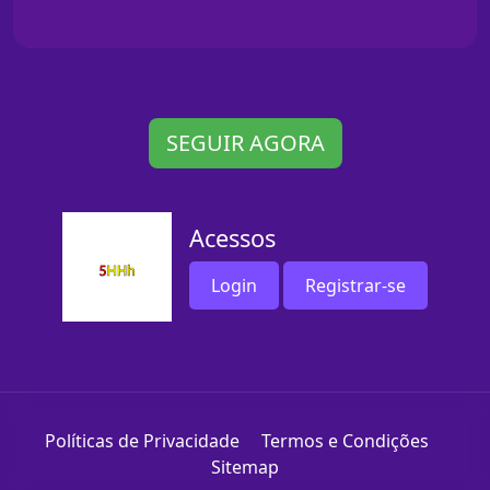
SEGUIR AGORA
Acessos
Login
Registrar-se
Políticas de Privacidade
Termos e Condições
Sitemap