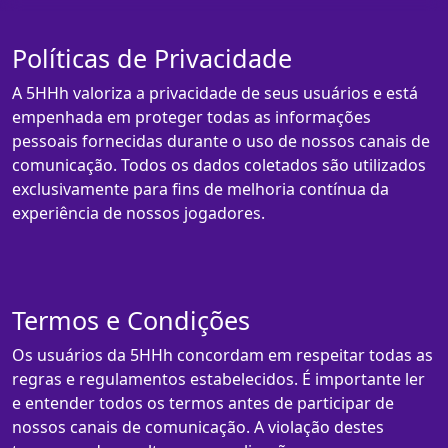
Políticas de Privacidade
A 5HHh valoriza a privacidade de seus usuários e está
empenhada em proteger todas as informações
pessoais fornecidas durante o uso de nossos canais de
comunicação. Todos os dados coletados são utilizados
exclusivamente para fins de melhoria contínua da
experiência de nossos jogadores.
Termos e Condições
Os usuários da 5HHh concordam em respeitar todas as
regras e regulamentos estabelecidos. É importante ler
e entender todos os termos antes de participar de
nossos canais de comunicação. A violação destes