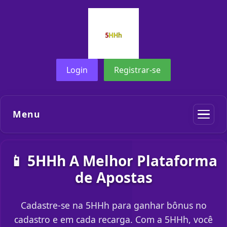
Login
Registrar-se
Menu
📱 5HHh A Melhor Plataforma
de Apostas
Cadastre-se na 5HHh para ganhar bônus no
cadastro e em cada recarga. Com a 5HHh, você