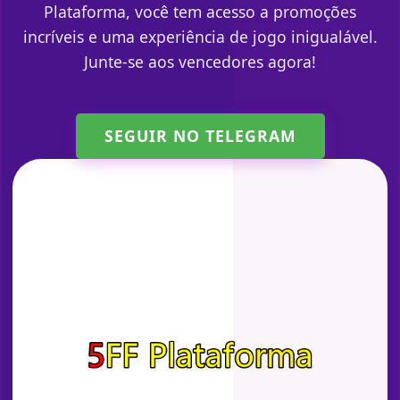
Plataforma, você tem acesso a promoções
incríveis e uma experiência de jogo inigualável.
Junte-se aos vencedores agora!
SEGUIR NO TELEGRAM