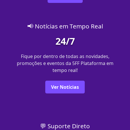
📢 Notícias em Tempo Real
24/7
Fique por dentro de todas as novidades,
promoções e eventos da 5FF Plataforma em
tempo real!
Ver Notícias
💬 Suporte Direto