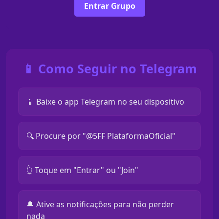
Entrar Grupo
📱 Como Seguir no Telegram
📱 Baixe o app Telegram no seu dispositivo
🔍 Procure por "@5FF PlataformaOficial"
👆 Toque em "Entrar" ou "Join"
🔔 Ative as notificações para não perder
nada