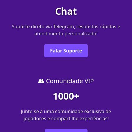
Chat
Suporte direto via Telegram, respostas rápidas e
atendimento personalizado!
Falar Suporte
👥 Comunidade VIP
1000+
Junte-se a uma comunidade exclusiva de
jogadores e compartilhe experiências!