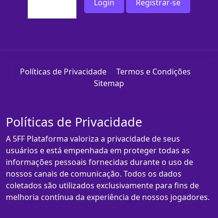
Login
Registrar-se
Políticas de Privacidade
Termos e Condições
Sitemap
Políticas de Privacidade
A 5FF Plataforma valoriza a privacidade de seus
usuários e está empenhada em proteger todas as
informações pessoais fornecidas durante o uso de
nossos canais de comunicação. Todos os dados
coletados são utilizados exclusivamente para fins de
melhoria contínua da experiência de nossos jogadores.