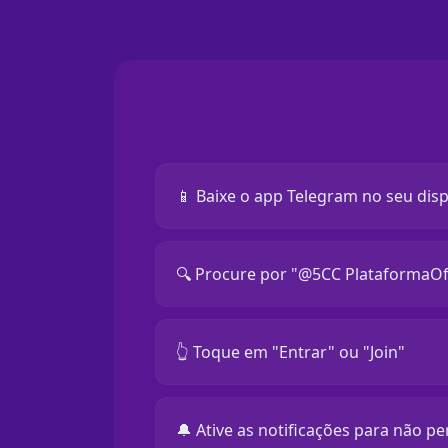
📱 Baixe o app Telegram no seu disp
🔍 Procure por "@5CC PlataformaOfi
👆 Toque em "Entrar" ou "Join"
🔔 Ative as notificações para não p