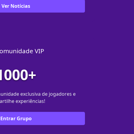
Ver Notícias
Comunidade VIP
1000+
unidade exclusiva de jogadores e
rtilhe experiências!
Entrar Grupo