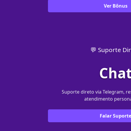
Ver Bônus
💬 Suporte Di
Cha
Suporte direto via Telegram, r
atendimento persona
Falar Suport