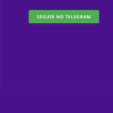
SEGUIR NO TELEGRAM