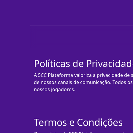
Políticas de Privacida
A 5CC Plataforma valoriza a privacidade de
de nossos canais de comunicação. Todos os 
nossos jogadores.
Termos e Condições