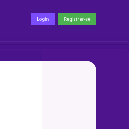
Login
Registrar-se