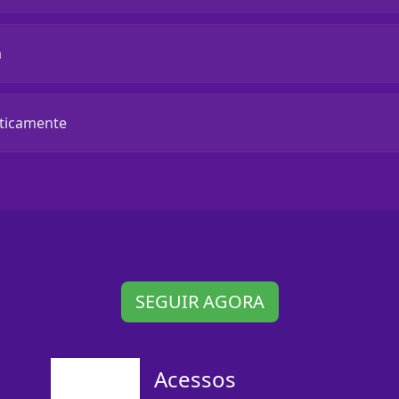
a
aticamente
SEGUIR AGORA
Acessos