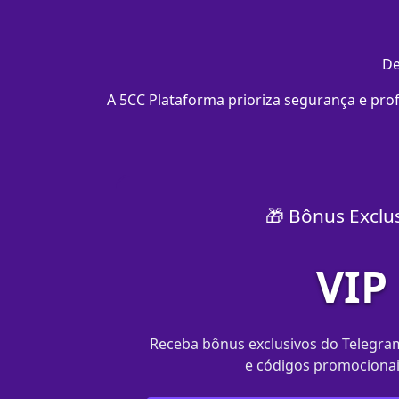
De
A 5CC Plataforma prioriza segurança e pro
🎁 Bônus Exclu
VIP
Receba bônus exclusivos do Telegra
e códigos promocionai