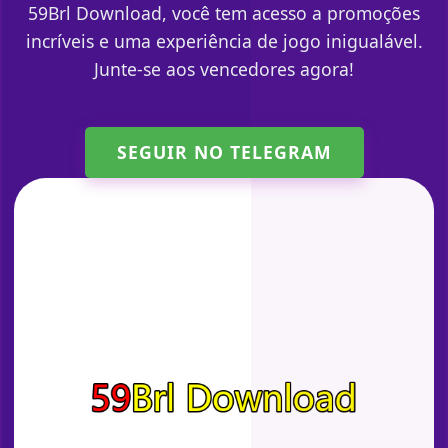
59Brl Download, você tem acesso a promoções
incríveis e uma experiência de jogo inigualável.
Junte-se aos vencedores agora!
SEGUIR NO TELEGRAM