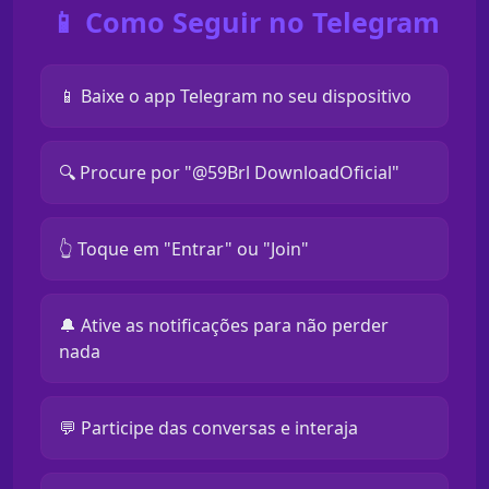
📱 Como Seguir no Telegram
📱 Baixe o app Telegram no seu dispositivo
🔍 Procure por "@59Brl DownloadOficial"
👆 Toque em "Entrar" ou "Join"
🔔 Ative as notificações para não perder
nada
💬 Participe das conversas e interaja