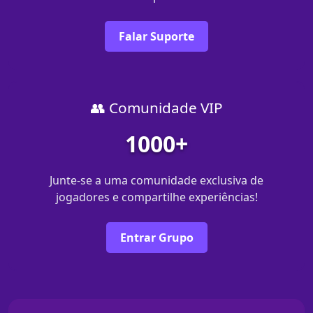
Falar Suporte
👥 Comunidade VIP
1000+
Junte-se a uma comunidade exclusiva de
jogadores e compartilhe experiências!
Entrar Grupo