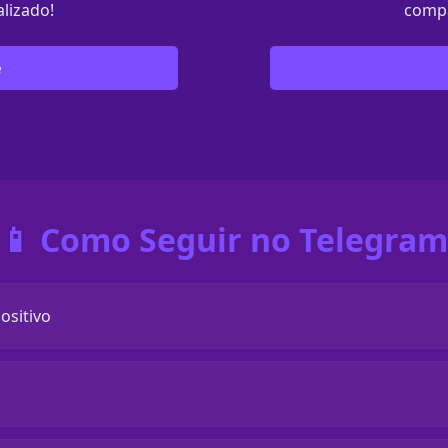
lizado!
compa
e
📱 Como Seguir no Telegram
ositivo