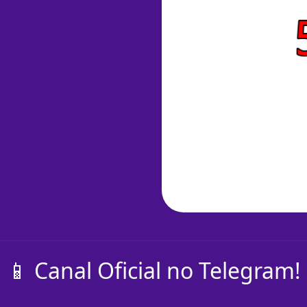
📱 Canal Oficial no Telegram!