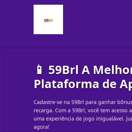
📱 59Brl A Melho
Plataforma de A
Cadastre-se na 59Brl para ganhar bônu
recarga. Com a 59Brl, você tem acesso a
uma experiência de jogo inigualável. J
agora!