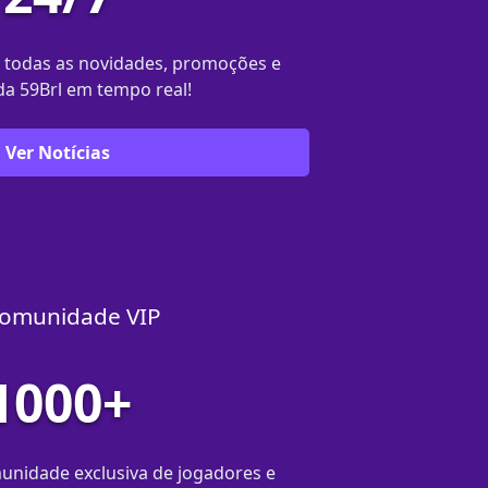
e todas as novidades, promoções e
da 59Brl em tempo real!
Ver Notícias
Comunidade VIP
1000+
unidade exclusiva de jogadores e