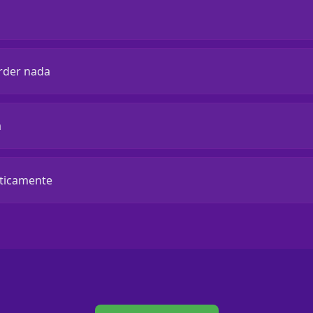
erder nada
a
aticamente