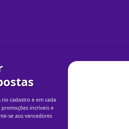
r
postas
s no cadastro e em cada
 promoções incríveis e
unte-se aos vencedores