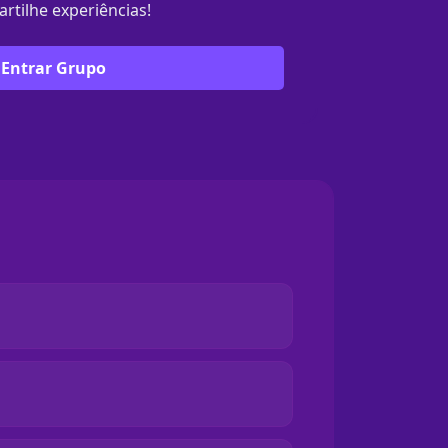
rtilhe experiências!
Entrar Grupo