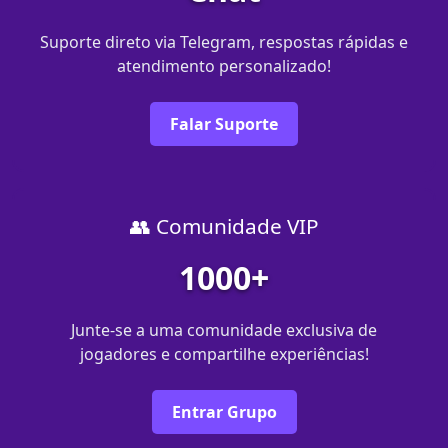
Suporte direto via Telegram, respostas rápidas e
atendimento personalizado!
Falar Suporte
👥 Comunidade VIP
1000+
Junte-se a uma comunidade exclusiva de
jogadores e compartilhe experiências!
Entrar Grupo