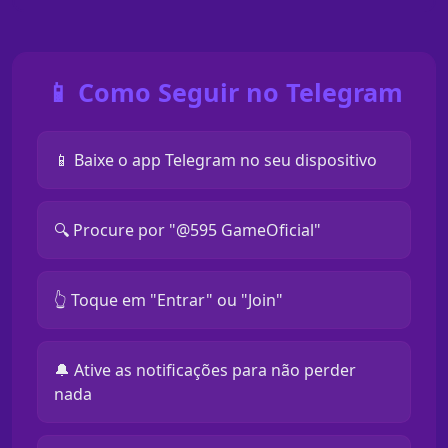
📱 Como Seguir no Telegram
📱 Baixe o app Telegram no seu dispositivo
🔍 Procure por "@595 GameOficial"
👆 Toque em "Entrar" ou "Join"
🔔 Ative as notificações para não perder
nada