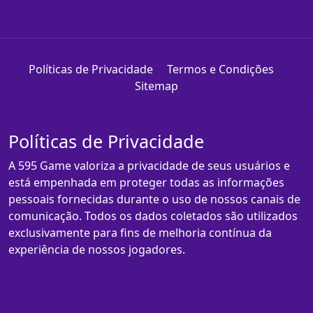
Políticas de Privacidade
Termos e Condições
Sitemap
Políticas de Privacidade
A 595 Game valoriza a privacidade de seus usuários e
está empenhada em proteger todas as informações
pessoais fornecidas durante o uso de nossos canais de
comunicação. Todos os dados coletados são utilizados
exclusivamente para fins de melhoria contínua da
experiência de nossos jogadores.