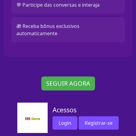
💬 Participe das conversas e interaja
🎁 Receba bônus exclusivos
automaticamente
SEGUIR AGORA
Acessos
Login
Registrar-se