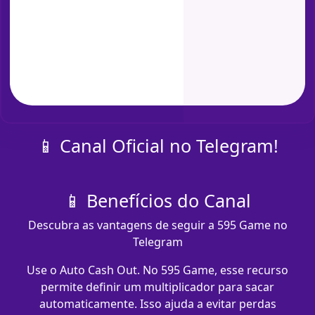
📱 Canal Oficial no Telegram!
📱 Benefícios do Canal
Descubra as vantagens de seguir a 595 Game no
Telegram
Use o Auto Cash Out. No 595 Game, esse recurso
permite definir um multiplicador para sacar
automaticamente. Isso ajuda a evitar perdas