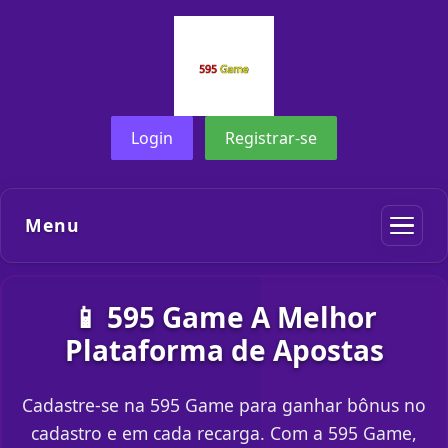
Login
Registrar-se
Menu
📱 595 Game A Melhor
Plataforma de Apostas
Cadastre-se na 595 Game para ganhar bônus no
cadastro e em cada recarga. Com a 595 Game,