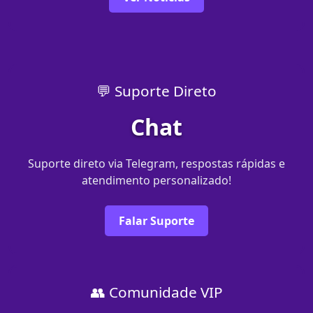
💬 Suporte Direto
Chat
Suporte direto via Telegram, respostas rápidas e
atendimento personalizado!
Falar Suporte
👥 Comunidade VIP