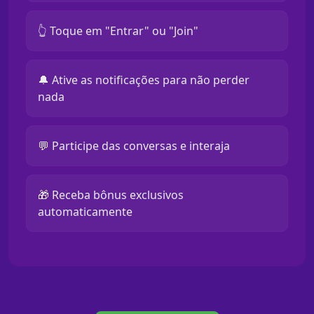
👆 Toque em "Entrar" ou "Join"
🔔 Ative as notificações para não perder
nada
💬 Participe das conversas e interaja
🎁 Receba bônus exclusivos
automaticamente