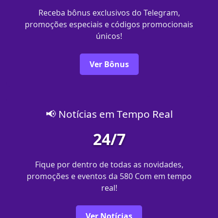
Receba bônus exclusivos do Telegram,
promoções especiais e códigos promocionais
únicos!
Ver Bônus
📢 Notícias em Tempo Real
24/7
Fique por dentro de todas as novidades,
promoções e eventos da 580 Com em tempo
real!
Ver Notícias