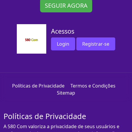
SEGUIR AGORA
Acessos
Login
Registrar-se
Políticas de Privacidade
Termos e Condições
Sitemap
Políticas de Privacidade
A 580 Com valoriza a privacidade de seus usuários e