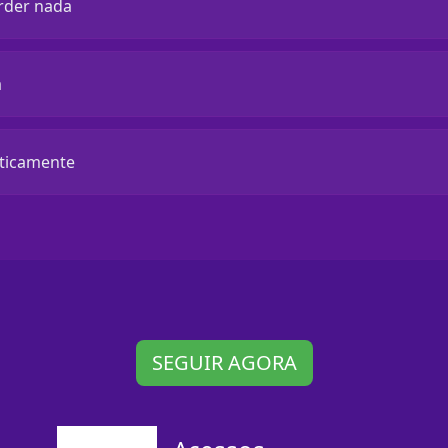
erder nada
a
aticamente
SEGUIR AGORA