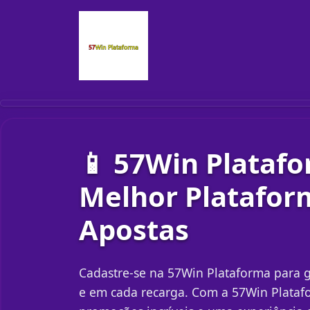
📱 57Win Plataf
Melhor Platafor
Apostas
Cadastre-se na 57Win Plataforma para 
e em cada recarga. Com a 57Win Plataf