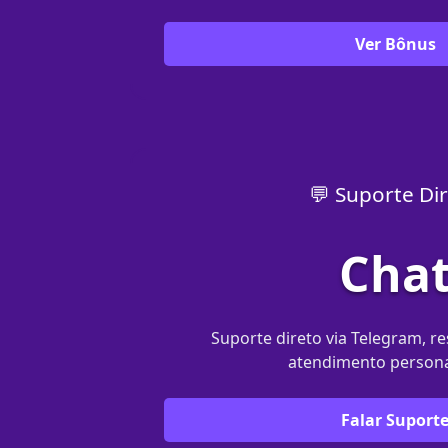
Ver Bônus
💬 Suporte Di
Cha
Suporte direto via Telegram, r
atendimento persona
Falar Suport