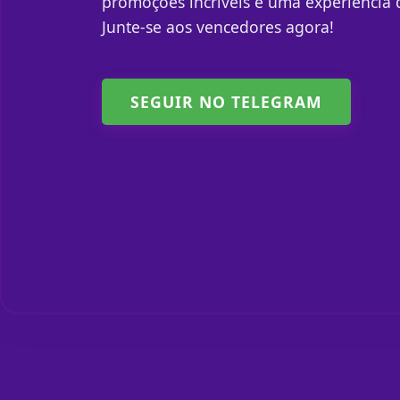
promoções incríveis e uma experiência d
Junte-se aos vencedores agora!
SEGUIR NO TELEGRAM