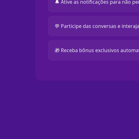
🔔 Ative as notificações para não p
💬 Participe das conversas e interaj
🎁 Receba bônus exclusivos autom