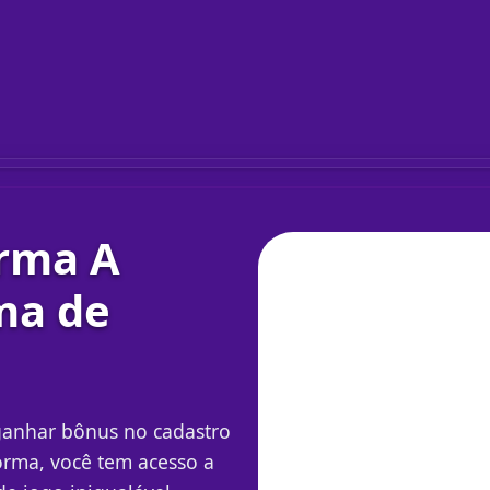
orma A
ma de
ganhar bônus no cadastro
orma, você tem acesso a