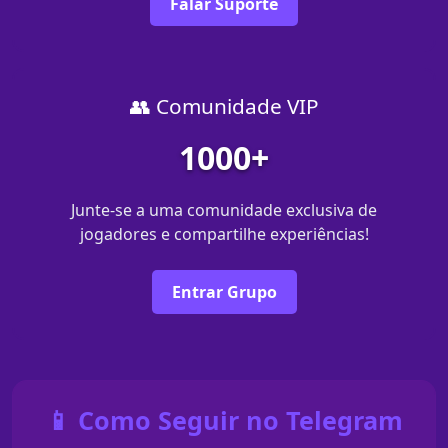
Falar Suporte
👥 Comunidade VIP
1000+
Junte-se a uma comunidade exclusiva de
jogadores e compartilhe experiências!
Entrar Grupo
📱 Como Seguir no Telegram