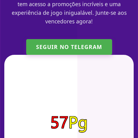
tem acesso a promoções incríveis e uma
experiência de jogo inigualável. Junte-se aos
vencedores agora!
SEGUIR NO TELEGRAM