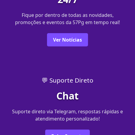
Fique por dentro de todas as novidades,
promoções e eventos da 57Pg em tempo real!
Ver Notícias
💬 Suporte Direto
Chat
Suporte direto via Telegram, respostas rápidas e
atendimento personalizado!