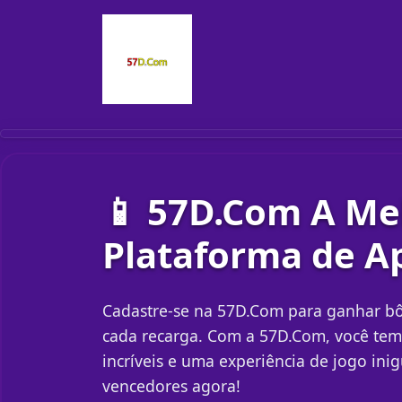
📱 57D.Com A Me
Plataforma de A
Cadastre-se na 57D.Com para ganhar b
cada recarga. Com a 57D.Com, você te
incríveis e uma experiência de jogo inig
vencedores agora!