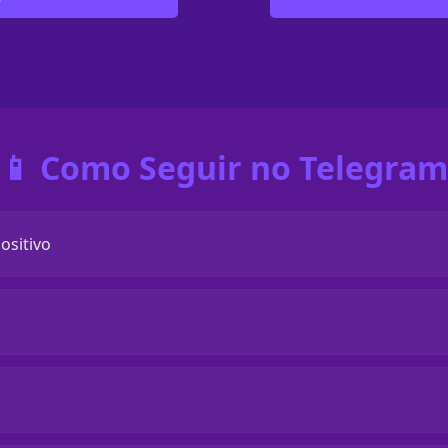
📱 Como Seguir no Telegram
ositivo