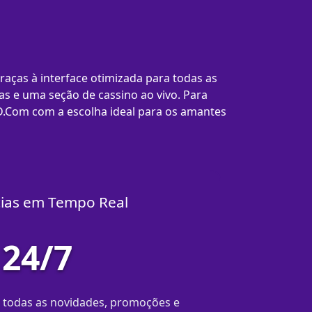
aças à interface otimizada para todas as
s e uma seção de cassino ao vivo. Para
D.Com com​ a escolha ideal para os amantes
cias em Tempo Real
24/7
e todas as novidades, promoções e