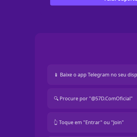
📱 Baixe o app Telegram no seu disp
🔍 Procure por "@57D.ComOficial"
👆 Toque em "Entrar" ou "Join"