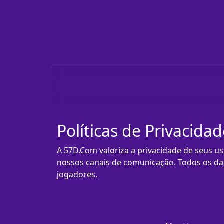
Políticas de Privacida
A 57D.Com valoriza a privacidade de seus 
nossos canais de comunicação. Todos os dad
jogadores.