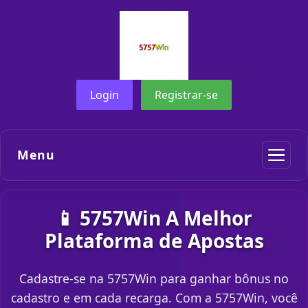
Login
Registrar-se
Menu
📱 5757Win A Melhor
Plataforma de Apostas
Cadastre-se na 5757Win para ganhar bônus no
cadastro e em cada recarga. Com a 5757Win, você