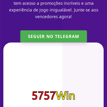
tem acesso a promoções incríveis e uma
experiência de jogo inigualável. Junte-se aos
vencedores agora!
SEGUIR NO TELEGRAM