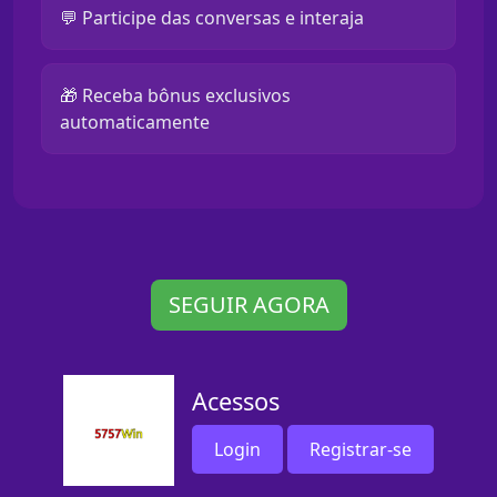
💬 Participe das conversas e interaja
🎁 Receba bônus exclusivos
automaticamente
SEGUIR AGORA
Acessos
Login
Registrar-se