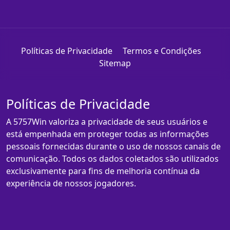
Políticas de Privacidade
Termos e Condições
Sitemap
Políticas de Privacidade
A 5757Win valoriza a privacidade de seus usuários e
está empenhada em proteger todas as informações
pessoais fornecidas durante o uso de nossos canais de
comunicação. Todos os dados coletados são utilizados
exclusivamente para fins de melhoria contínua da
experiência de nossos jogadores.