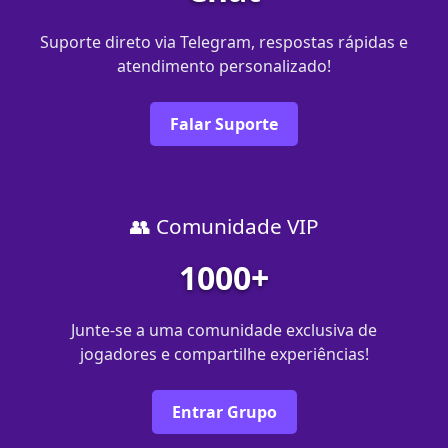
Suporte direto via Telegram, respostas rápidas e
atendimento personalizado!
Falar Suporte
👥 Comunidade VIP
1000+
Junte-se a uma comunidade exclusiva de
jogadores e compartilhe experiências!
Entrar Grupo