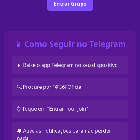
Entrar Grupo
📱 Como Seguir no Telegram
📱 Baixe o app Telegram no seu dispositivo
🔍 Procure por "@56FOficial"
👆 Toque em "Entrar" ou "Join"
🔔 Ative as notificações para não perder
nada