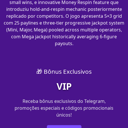
small wins, e innovative Money Respin feature que
introduziu hold-and-respin mechanic posteriormente
replicado por competitors. O jogo apresenta 5×3 grid
com 25 paylines e three-tier progressive jackpot system
(Mini, Major, Mega) pooled across multiple operators,
com Mega jackpot historically averaging 6-figure
payouts.
🎁 Bônus Exclusivos
VIP
Receba bônus exclusivos do Telegram,
promoções especiais e códigos promocionais
únicos!