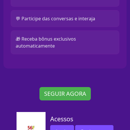
💬 Participe das conversas e interaja
🎁 Receba bônus exclusivos
automaticamente
SEGUIR AGORA
Acessos