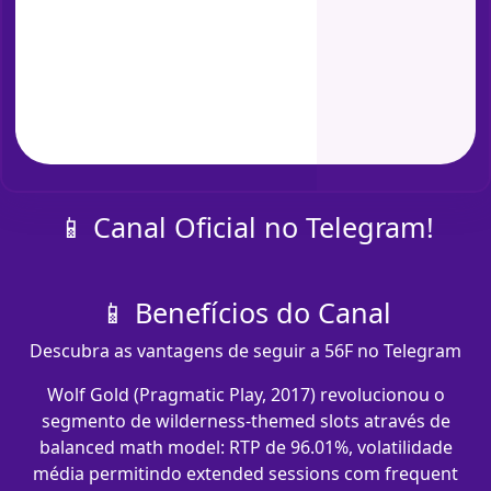
📱 Canal Oficial no Telegram!
📱 Benefícios do Canal
Descubra as vantagens de seguir a 56F no Telegram
Wolf Gold (Pragmatic Play, 2017) revolucionou o
segmento de wilderness-themed slots através de
balanced math model: RTP de 96.01%, volatilidade
média permitindo extended sessions com frequent