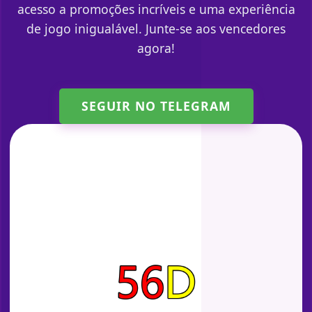
acesso a promoções incríveis e uma experiência
de jogo inigualável. Junte-se aos vencedores
agora!
SEGUIR NO TELEGRAM