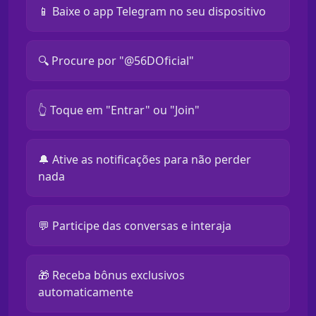
📱 Baixe o app Telegram no seu dispositivo
🔍 Procure por "@56DOficial"
👆 Toque em "Entrar" ou "Join"
🔔 Ative as notificações para não perder
nada
💬 Participe das conversas e interaja
🎁 Receba bônus exclusivos
automaticamente