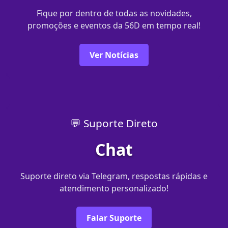
Fique por dentro de todas as novidades,
promoções e eventos da 56D em tempo real!
Ver Notícias
💬 Suporte Direto
Chat
Suporte direto via Telegram, respostas rápidas e
atendimento personalizado!
Falar Suporte