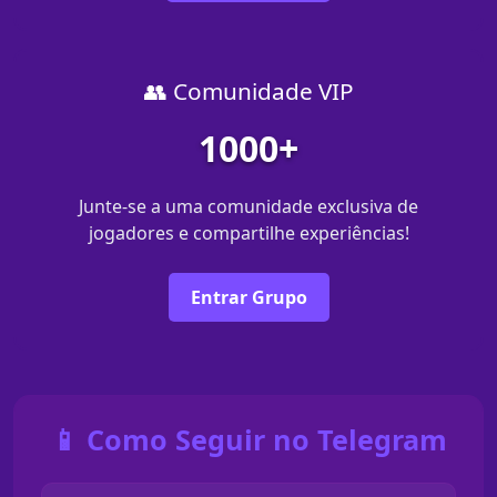
👥 Comunidade VIP
1000+
Junte-se a uma comunidade exclusiva de
jogadores e compartilhe experiências!
Entrar Grupo
📱 Como Seguir no Telegram