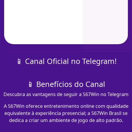
📱 Canal Oficial no Telegram!
📱 Benefícios do Canal
Descubra as vantagens de seguir a 567Win no Telegram
A 567Win oferece entretenimento online com qualidade
equivalente à experiência presencial; a 567Win Brasil se
dedica a criar um ambiente de jogo de alto padrão.