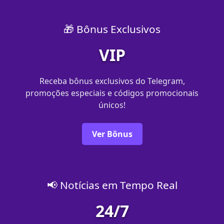
🎁 Bônus Exclusivos
VIP
Receba bônus exclusivos do Telegram,
promoções especiais e códigos promocionais
únicos!
Ver Bônus
📢 Notícias em Tempo Real
24/7