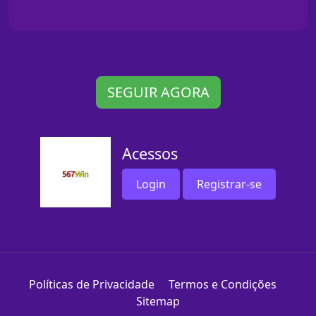
SEGUIR AGORA
Acessos
Login
Registrar-se
Políticas de Privacidade
Termos e Condições
Sitemap