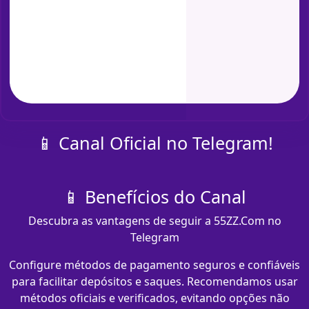
📱 Canal Oficial no Telegram!
📱 Benefícios do Canal
Descubra as vantagens de seguir a 55ZZ.Com no
Telegram
Configure métodos de pagamento seguros e confiáveis
para facilitar depósitos e saques. Recomendamos usar
métodos oficiais e verificados, evitando opções não