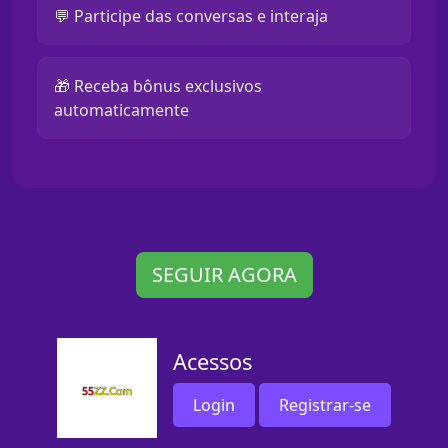
💬 Participe das conversas e interaja
🎁 Receba bônus exclusivos
automaticamente
SEGUIR AGORA
Acessos
Login
Registrar-se