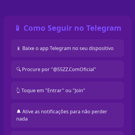
📱 Como Seguir no Telegram
📱 Baixe o app Telegram no seu dispositivo
🔍 Procure por "@55ZZ.ComOficial"
👆 Toque em "Entrar" ou "Join"
🔔 Ative as notificações para não perder
nada