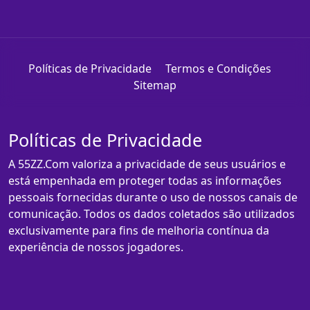
Políticas de Privacidade
Termos e Condições
Sitemap
Políticas de Privacidade
A 55ZZ.Com valoriza a privacidade de seus usuários e
está empenhada em proteger todas as informações
pessoais fornecidas durante o uso de nossos canais de
comunicação. Todos os dados coletados são utilizados
exclusivamente para fins de melhoria contínua da
experiência de nossos jogadores.