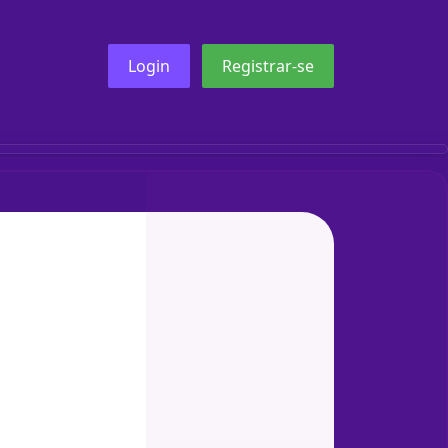
Login
Registrar-se