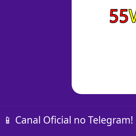
📱 Canal Oficial no Telegram!