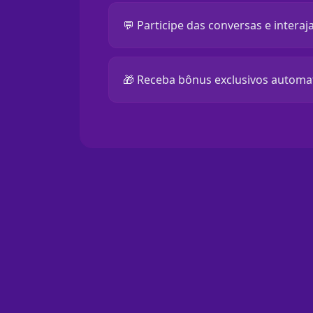
💬 Participe das conversas e interaj
🎁 Receba bônus exclusivos autom