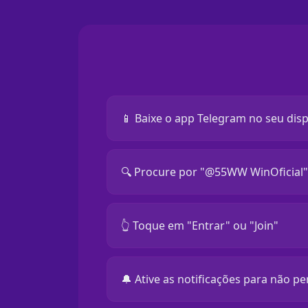
📱 Baixe o app Telegram no seu disp
🔍 Procure por "@55WW WinOficial"
👆 Toque em "Entrar" ou "Join"
🔔 Ative as notificações para não p