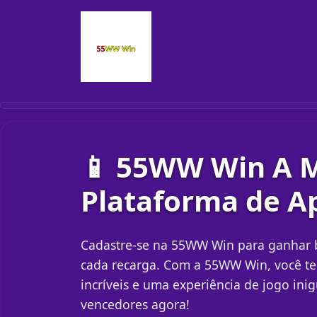
📱 55WW Win A 
Plataforma de A
Cadastre-se na 55WW Win para ganhar 
cada recarga. Com a 55WW Win, você t
incríveis e uma experiência de jogo inig
vencedores agora!