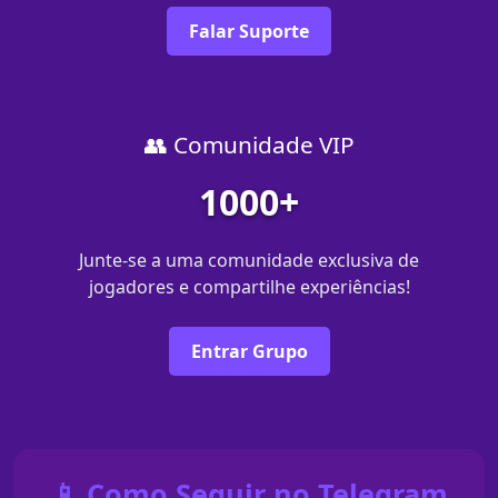
Falar Suporte
👥 Comunidade VIP
1000+
Junte-se a uma comunidade exclusiva de
jogadores e compartilhe experiências!
Entrar Grupo
📱 Como Seguir no Telegram