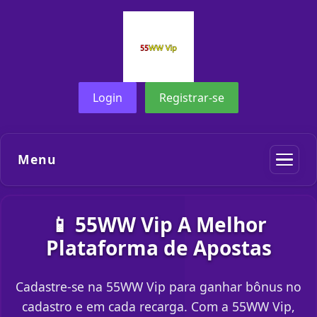
Login
Registrar-se
Menu
📱 55WW Vip A Melhor
Plataforma de Apostas
Cadastre-se na 55WW Vip para ganhar bônus no
cadastro e em cada recarga. Com a 55WW Vip,