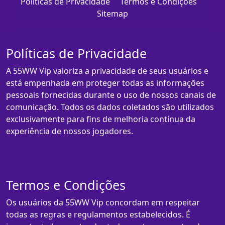
Políticas de Privacidade
Termos e Condições
Sitemap
Políticas de Privacidade
A 55WW Vip valoriza a privacidade de seus usuários e
está empenhada em proteger todas as informações
pessoais fornecidas durante o uso de nossos canais de
comunicação. Todos os dados coletados são utilizados
exclusivamente para fins de melhoria contínua da
experiência de nossos jogadores.
Termos e Condições
Os usuários da 55WW Vip concordam em respeitar
todas as regras e regulamentos estabelecidos. É