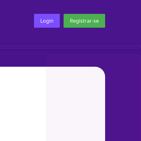
Login
Registrar-se