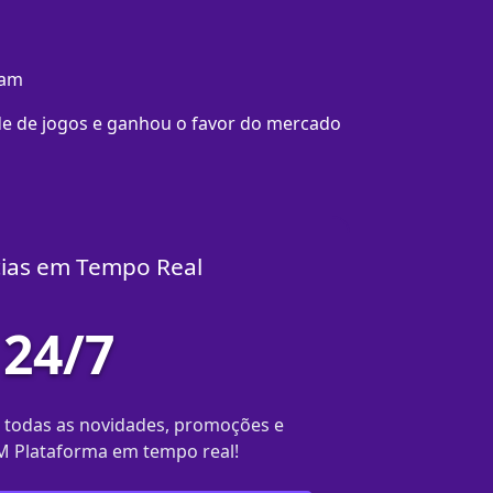
ram
de de jogos e ganhou o favor do mercado
cias em Tempo Real
24/7
e todas as novidades, promoções e
M Plataforma em tempo real!