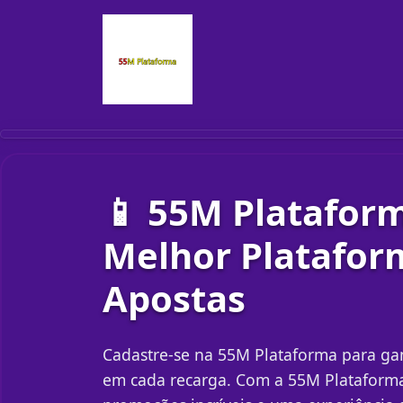
📱 55M Platafor
Melhor Platafor
Apostas
Cadastre-se na 55M Plataforma para ga
em cada recarga. Com a 55M Plataforma