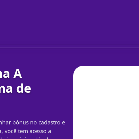
ma A
ma de
nhar bônus no cadastro e
, você tem acesso a