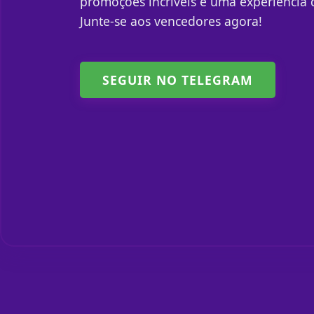
promoções incríveis e uma experiência d
Junte-se aos vencedores agora!
SEGUIR NO TELEGRAM