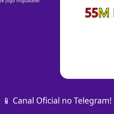
e jogo inigualável.
📱 Canal Oficial no Telegram!