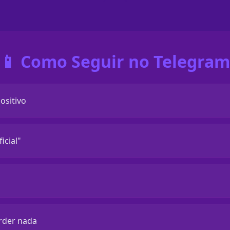
📱 Como Seguir no Telegram
ositivo
icial"
erder nada