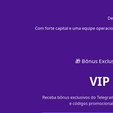
De
Com forte capital e uma equipe operaci
🎁 Bônus Exclu
VIP
Receba bônus exclusivos do Telegra
e códigos promocionai