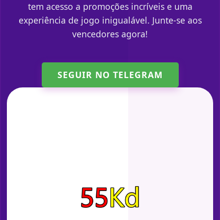
tem acesso a promoções incríveis e uma
experiência de jogo inigualável. Junte-se aos
vencedores agora!
SEGUIR NO TELEGRAM