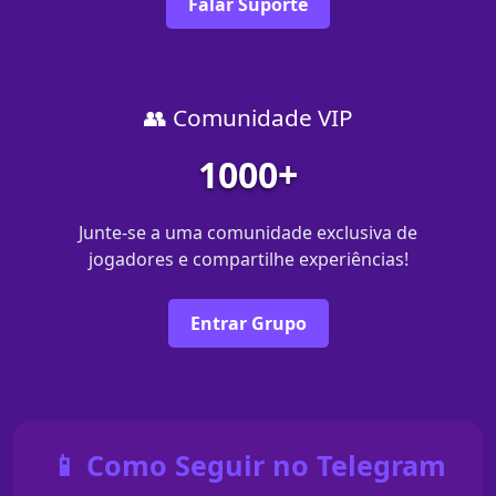
Falar Suporte
👥 Comunidade VIP
1000+
Junte-se a uma comunidade exclusiva de
jogadores e compartilhe experiências!
Entrar Grupo
📱 Como Seguir no Telegram