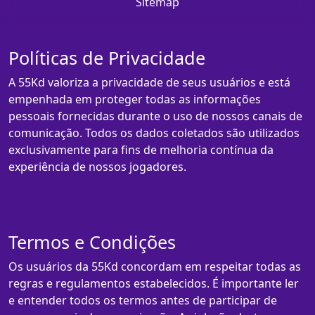
Sitemap
Políticas de Privacidade
A 55Kd valoriza a privacidade de seus usuários e está
empenhada em proteger todas as informações
pessoais fornecidas durante o uso de nossos canais de
comunicação. Todos os dados coletados são utilizados
exclusivamente para fins de melhoria contínua da
experiência de nossos jogadores.
Termos e Condições
Os usuários da 55Kd concordam em respeitar todas as
regras e regulamentos estabelecidos. É importante ler
e entender todos os termos antes de participar de