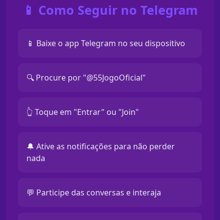
📱 Como Seguir no Telegram
📱 Baixe o app Telegram no seu dispositivo
🔍 Procure por "@55JogoOficial"
👆 Toque em "Entrar" ou "Join"
🔔 Ative as notificações para não perder
nada
💬 Participe das conversas e interaja