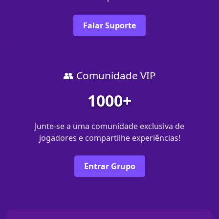
Falar Suporte
👥 Comunidade VIP
1000+
Junte-se a uma comunidade exclusiva de
jogadores e compartilhe experiências!
Entrar Grupo