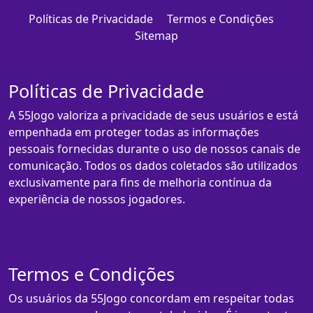
Políticas de Privacidade
Termos e Condições
Sitemap
Políticas de Privacidade
A 55Jogo valoriza a privacidade de seus usuários e está
empenhada em proteger todas as informações
pessoais fornecidas durante o uso de nossos canais de
comunicação. Todos os dados coletados são utilizados
exclusivamente para fins de melhoria contínua da
experiência de nossos jogadores.
Termos e Condições
Os usuários da 55Jogo concordam em respeitar todas