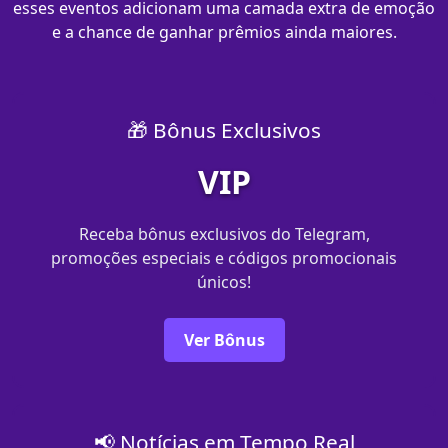
esses eventos adicionam uma camada extra de emoção
e a chance de ganhar prêmios ainda maiores.
🎁 Bônus Exclusivos
VIP
Receba bônus exclusivos do Telegram,
promoções especiais e códigos promocionais
únicos!
Ver Bônus
📢 Notícias em Tempo Real