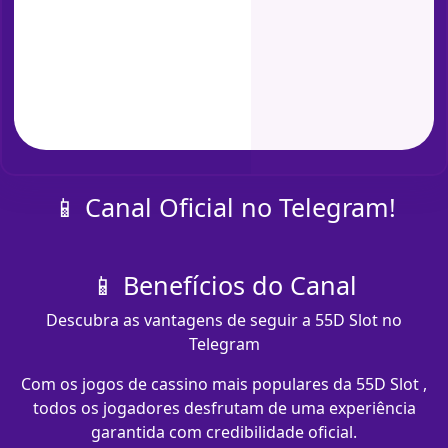
📱 Canal Oficial no Telegram!
📱 Benefícios do Canal
Descubra as vantagens de seguir a 55D Slot no
Telegram
Com os jogos de cassino mais populares da 55D Slot ,
todos os jogadores desfrutam de uma experiência
garantida com credibilidade oficial.