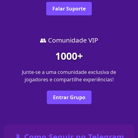
Falar Suporte
👥 Comunidade VIP
1000+
Junte-se a uma comunidade exclusiva de
jogadores e compartilhe experiências!
Entrar Grupo
📱 Como Seguir no Telegram