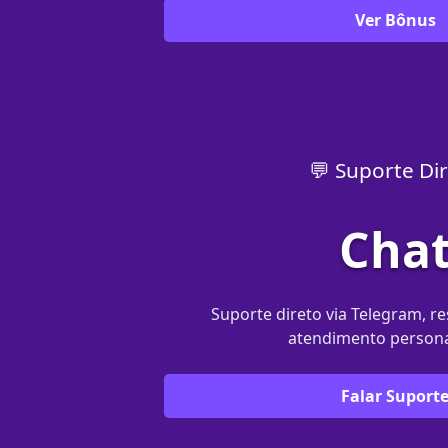
Ver Bônus
💬 Suporte Di
Cha
Suporte direto via Telegram, r
atendimento persona
Falar Suport