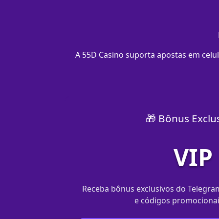
A 55D Casino suporta apostas em celul
🎁 Bônus Exclu
VIP
Receba bônus exclusivos do Telegra
e códigos promocionai