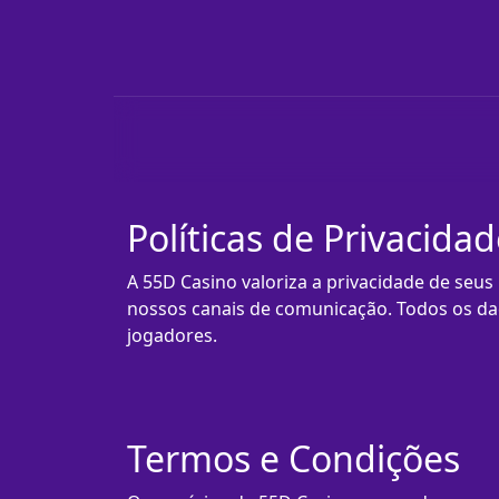
Políticas de Privacida
A 55D Casino valoriza a privacidade de seu
nossos canais de comunicação. Todos os dad
jogadores.
Termos e Condições