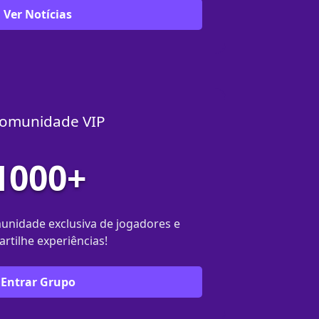
Ver Notícias
Comunidade VIP
1000+
unidade exclusiva de jogadores e
rtilhe experiências!
Entrar Grupo