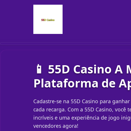
📱 55D Casino A 
Plataforma de A
Cadastre-se na 55D Casino para ganhar
cada recarga. Com a 55D Casino, você 
incríveis e uma experiência de jogo inig
vencedores agora!