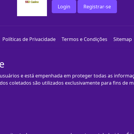
Login
Registrar-se
Políticas de Privacidade
Termos e Condições
Sitemap
de
s usuários e está empenhada em proteger todas as informa
os coletados são utilizados exclusivamente para fins de m