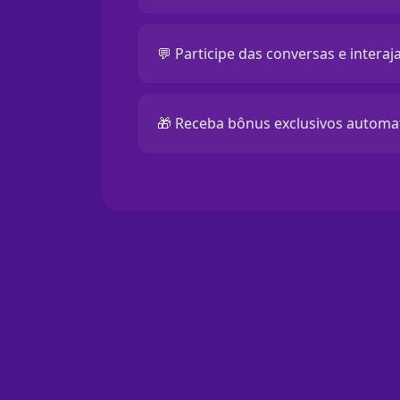
💬 Participe das conversas e interaj
🎁 Receba bônus exclusivos autom