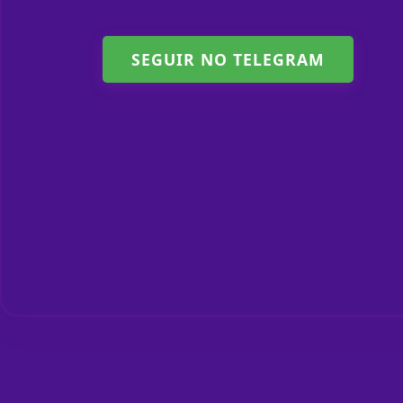
SEGUIR NO TELEGRAM