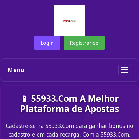
Login
Registrar-se
Menu
📱 55933.Com A Melhor
Plataforma de Apostas
Cadastre-se na 55933.Com para ganhar bônus no
cadastro e em cada recarga. Com a 55933.Com,