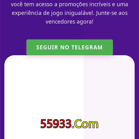
você tem acesso a promoções incríveis e uma
experiência de jogo inigualável. Junte-se aos
vencedores agora!
SEGUIR NO TELEGRAM