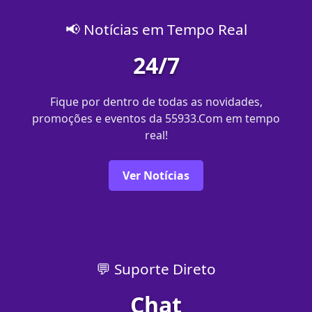
📢 Notícias em Tempo Real
24/7
Fique por dentro de todas as novidades,
promoções e eventos da 55933.Com em tempo
real!
Ver Notícias
💬 Suporte Direto
Chat