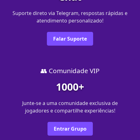
Suporte direto via Telegram, respostas rápidas e
atendimento personalizado!
Falar Suporte
👥 Comunidade VIP
1000+
Junte-se a uma comunidade exclusiva de
jogadores e compartilhe experiências!
Entrar Grupo