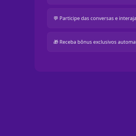
💬 Participe das conversas e interaj
🎁 Receba bônus exclusivos autom