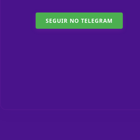
SEGUIR NO TELEGRAM