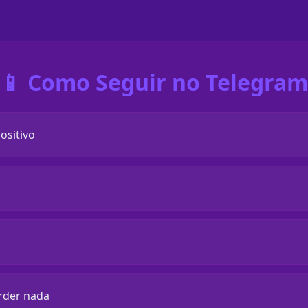
📱 Como Seguir no Telegram
ositivo
erder nada