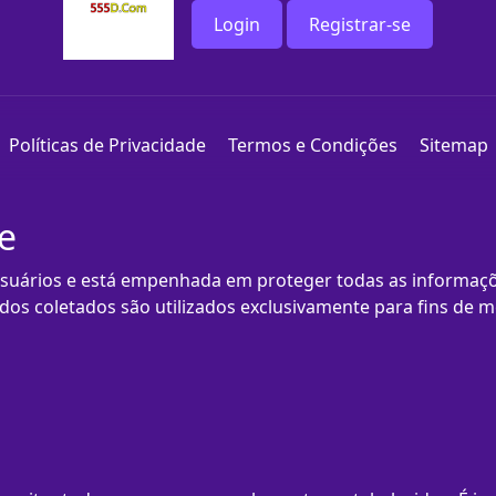
Login
Registrar-se
Políticas de Privacidade
Termos e Condições
Sitemap
de
 usuários e está empenhada em proteger todas as informaçõ
os coletados são utilizados exclusivamente para fins de m