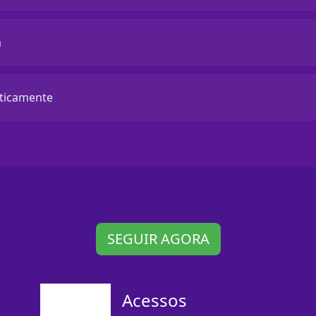
a
aticamente
SEGUIR AGORA
Acessos