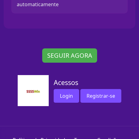
automaticamente
SEGUIR AGORA
Acessos
Login
Registrar-se