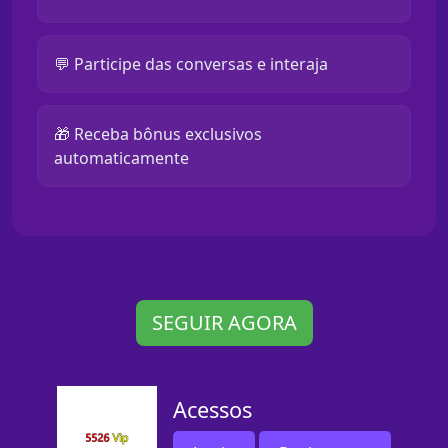
💬 Participe das conversas e interaja
🎁 Receba bônus exclusivos
automaticamente
SEGUIR AGORA
Acessos