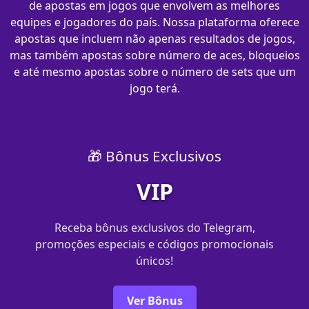
de apostas em jogos que envolvem as melhores
equipes e jogadores do país. Nossa plataforma oferece
apostas que incluem não apenas resultados de jogos,
mas também apostas sobre número de aces, bloqueios
e até mesmo apostas sobre o número de sets que um
jogo terá.
🎁 Bônus Exclusivos
VIP
Receba bônus exclusivos do Telegram,
promoções especiais e códigos promocionais
únicos!
Ver Bônus