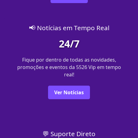
📢 Notícias em Tempo Real
24/7
Fique por dentro de todas as novidades,
promoções e eventos da 5526 Vip em tempo
real!
Ver Notícias
💬 Suporte Direto