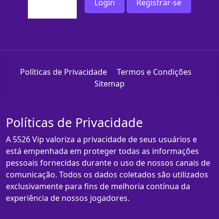
Login
Registrar-se
Políticas de Privacidade
Termos e Condições
Sitemap
Políticas de Privacidade
A 5526 Vip valoriza a privacidade de seus usuários e
está empenhada em proteger todas as informações
pessoais fornecidas durante o uso de nossos canais de
comunicação. Todos os dados coletados são utilizados
exclusivamente para fins de melhoria contínua da
experiência de nossos jogadores.