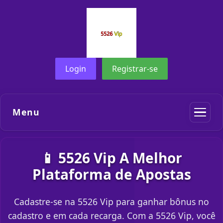
Login
Registrar-se
Menu
📱 5526 Vip A Melhor
Plataforma de Apostas
Cadastre-se na 5526 Vip para ganhar bônus no
cadastro e em cada recarga. Com a 5526 Vip, você