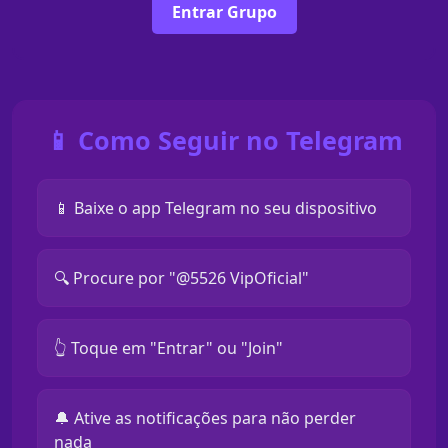
Entrar Grupo
📱 Como Seguir no Telegram
📱 Baixe o app Telegram no seu dispositivo
🔍 Procure por "@5526 VipOficial"
👆 Toque em "Entrar" ou "Join"
🔔 Ative as notificações para não perder
nada