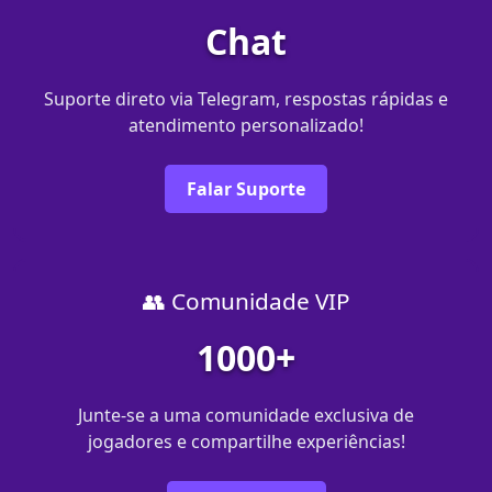
Chat
Suporte direto via Telegram, respostas rápidas e
atendimento personalizado!
Falar Suporte
👥 Comunidade VIP
1000+
Junte-se a uma comunidade exclusiva de
jogadores e compartilhe experiências!