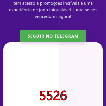
tem acesso a promoções incríveis e uma
experiência de jogo inigualável. Junte-se aos
vencedores agora!
SEGUIR NO TELEGRAM