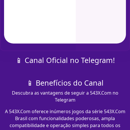
📱 Canal Oficial no Telegram!
📱 Benefícios do Canal
Descubra as vantagens de seguir a 543X.Com no
Telegram
A 543X.Com oferece inúmeros jogos da série 543X.Com
Brasil com funcionalidades poderosas, ampla
compatibilidade e operação simples para todos os