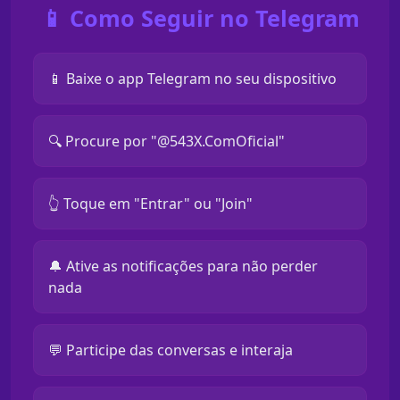
📱 Como Seguir no Telegram
📱 Baixe o app Telegram no seu dispositivo
🔍 Procure por "@543X.ComOficial"
👆 Toque em "Entrar" ou "Join"
🔔 Ative as notificações para não perder
nada
💬 Participe das conversas e interaja