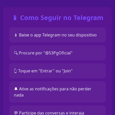
📱 Como Seguir no Telegram
📱 Baixe o app Telegram no seu dispositivo
🔍 Procure por "@53PgOficial"
👆 Toque em "Entrar" ou "Join"
🔔 Ative as notificações para não perder
nada
💬 Participe das conversas e interaja