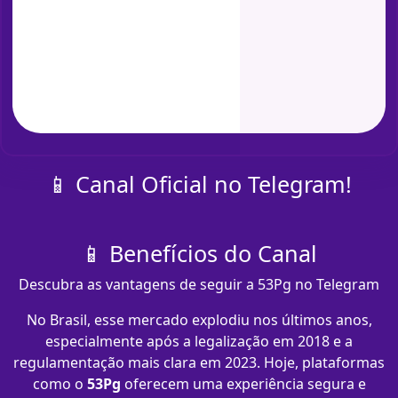
📱 Canal Oficial no Telegram!
📱 Benefícios do Canal
Descubra as vantagens de seguir a 53Pg no Telegram
No Brasil, esse mercado explodiu nos últimos anos,
especialmente após a legalização em 2018 e a
regulamentação mais clara em 2023. Hoje, plataformas
como o
53Pg
oferecem uma experiência segura e