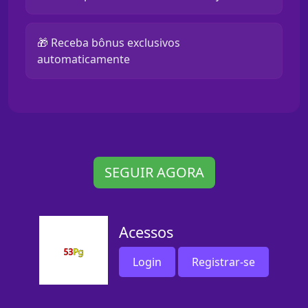
🎁 Receba bônus exclusivos
automaticamente
SEGUIR AGORA
Acessos
Login
Registrar-se