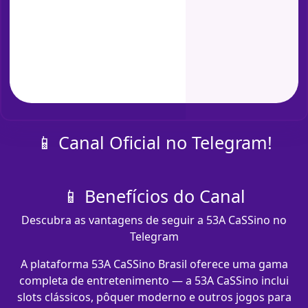
📱 Canal Oficial no Telegram!
📱 Benefícios do Canal
Descubra as vantagens de seguir a 53A CaSSino no
Telegram
A plataforma 53A CaSSino Brasil oferece uma gama
completa de entretenimento — a 53A CaSSino inclui
slots clássicos, pôquer moderno e outros jogos para