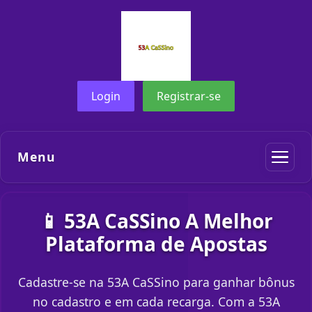
Login
Registrar-se
Menu
📱 53A CaSSino A Melhor
Plataforma de Apostas
Cadastre-se na 53A CaSSino para ganhar bônus
no cadastro e em cada recarga. Com a 53A