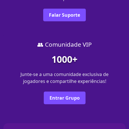
Falar Suporte
👥 Comunidade VIP
1000+
Junte-se a uma comunidade exclusiva de
jogadores e compartilhe experiências!
Entrar Grupo