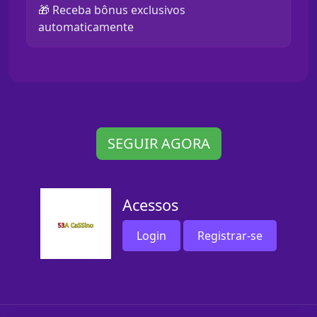
🎁 Receba bônus exclusivos
automaticamente
SEGUIR AGORA
Acessos
Login
Registrar-se