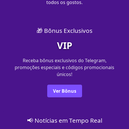
todos os gostos.
🎁 Bônus Exclusivos
VIP
Receba bônus exclusivos do Telegram,
promoções especiais e códigos promocionais
únicos!
Ver Bônus
📢 Notícias em Tempo Real