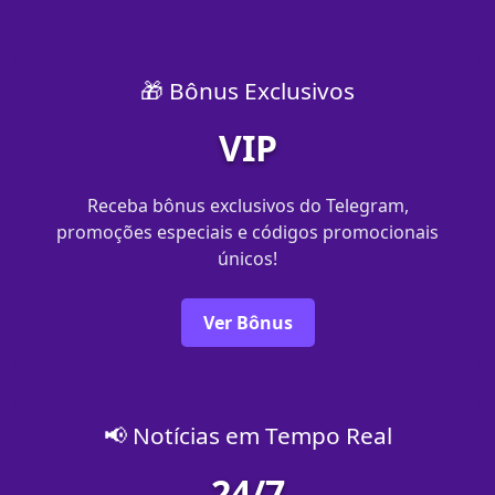
🎁 Bônus Exclusivos
VIP
Receba bônus exclusivos do Telegram,
promoções especiais e códigos promocionais
únicos!
Ver Bônus
📢 Notícias em Tempo Real
24/7