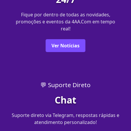
Fique por dentro de todas as novidades,
promoções e eventos da 4AA.Com em tempo
real!
Ver Notícias
💬 Suporte Direto
Chat
Suporte direto via Telegram, respostas rápidas e
atendimento personalizado!