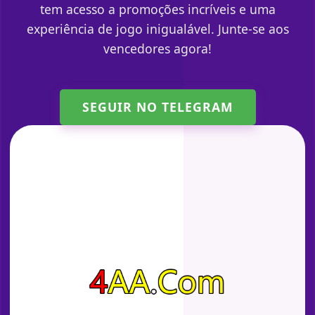
tem acesso a promoções incríveis e uma
experiência de jogo inigualável. Junte-se aos
vencedores agora!
SEGUIR NO TELEGRAM