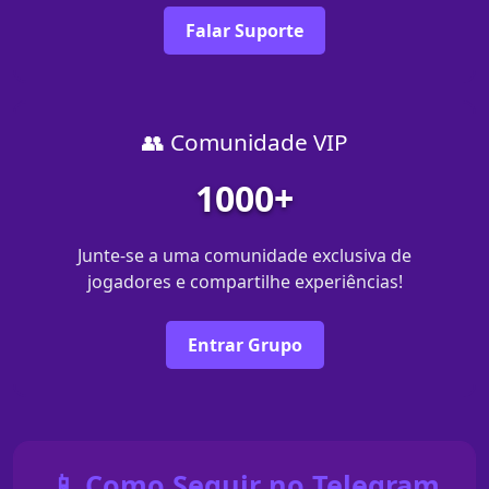
Falar Suporte
👥 Comunidade VIP
1000+
Junte-se a uma comunidade exclusiva de
jogadores e compartilhe experiências!
Entrar Grupo
📱 Como Seguir no Telegram