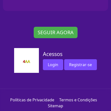
SEGUIR AGORA
Acessos
Login
Registrar-se
Políticas de Privacidade
Termos e Condições
Sitemap