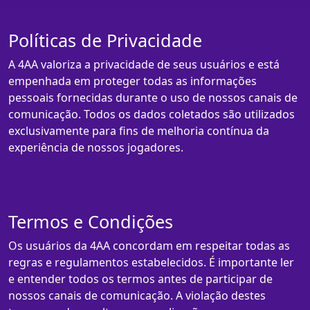
Políticas de Privacidade
A 4AA valoriza a privacidade de seus usuários e está
empenhada em proteger todas as informações
pessoais fornecidas durante o uso de nossos canais de
comunicação. Todos os dados coletados são utilizados
exclusivamente para fins de melhoria contínua da
experiência de nossos jogadores.
Termos e Condições
Os usuários da 4AA concordam em respeitar todas as
regras e regulamentos estabelecidos. É importante ler
e entender todos os termos antes de participar de
nossos canais de comunicação. A violação destes