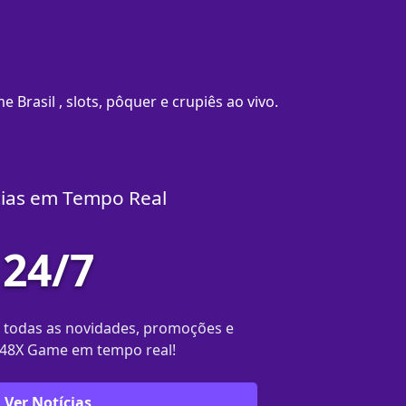
rasil , slots, pôquer e crupiês ao vivo.
cias em Tempo Real
24/7
e todas as novidades, promoções e
 48X Game em tempo real!
Ver Notícias