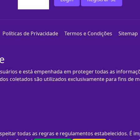
Políticas de Privacidade
Termos e Condições
Sitemap
de
 usuários e está empenhada em proteger todas as informaçõ
os coletados são utilizados exclusivamente para fins de m
eitar todas as regras e regulamentos estabelecidos. É im