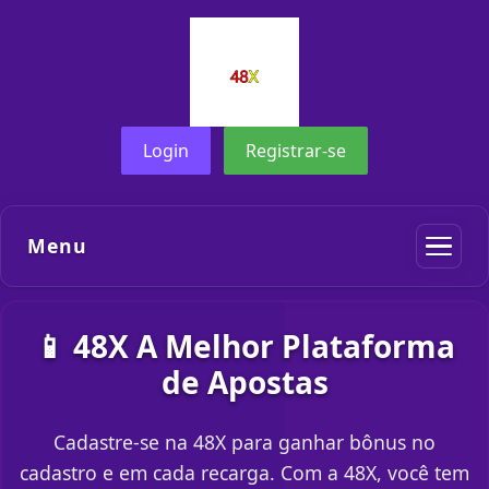
Login
Registrar-se
Menu
📱 48X A Melhor Plataforma
de Apostas
Cadastre-se na 48X para ganhar bônus no
cadastro e em cada recarga. Com a 48X, você tem