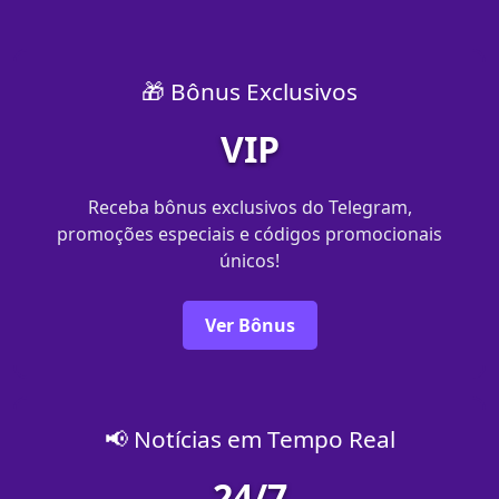
🎁 Bônus Exclusivos
VIP
Receba bônus exclusivos do Telegram,
promoções especiais e códigos promocionais
únicos!
Ver Bônus
📢 Notícias em Tempo Real
24/7