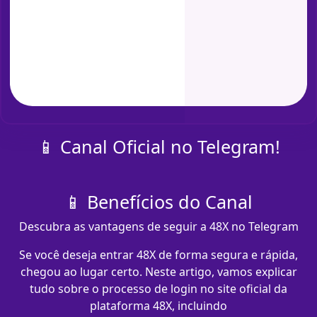
📱 Canal Oficial no Telegram!
📱 Benefícios do Canal
Descubra as vantagens de seguir a 48X no Telegram
Se você deseja entrar 48X de forma segura e rápida,
chegou ao lugar certo. Neste artigo, vamos explicar
tudo sobre o processo de login no site oficial da
plataforma 48X, incluindo