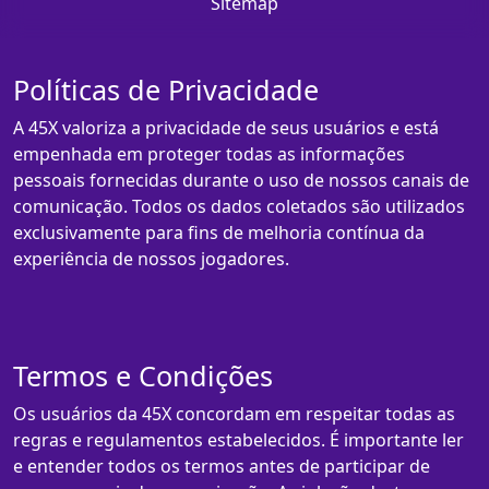
Sitemap
Políticas de Privacidade
A 45X valoriza a privacidade de seus usuários e está
empenhada em proteger todas as informações
pessoais fornecidas durante o uso de nossos canais de
comunicação. Todos os dados coletados são utilizados
exclusivamente para fins de melhoria contínua da
experiência de nossos jogadores.
Termos e Condições
Os usuários da 45X concordam em respeitar todas as
regras e regulamentos estabelecidos. É importante ler
e entender todos os termos antes de participar de