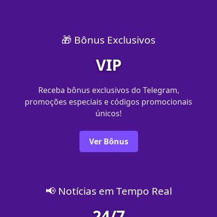
🎁 Bônus Exclusivos
VIP
Receba bônus exclusivos do Telegram,
promoções especiais e códigos promocionais
únicos!
Ver Bônus
📢 Notícias em Tempo Real
24/7