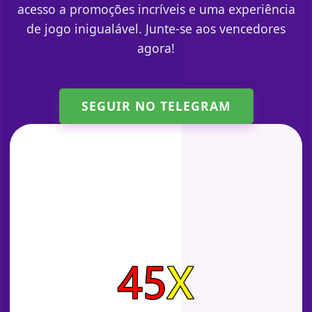
acesso a promoções incríveis e uma experiência
de jogo inigualável. Junte-se aos vencedores
agora!
SEGUIR NO TELEGRAM