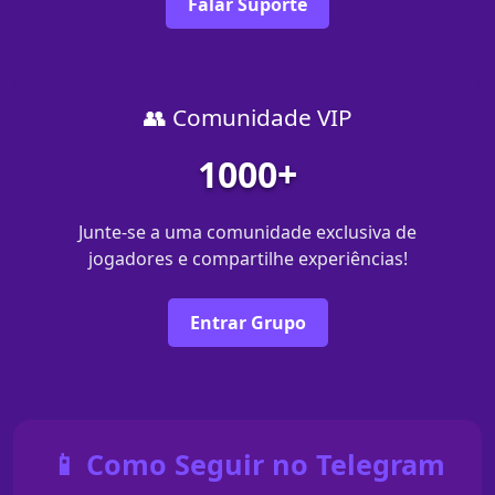
Falar Suporte
👥 Comunidade VIP
1000+
Junte-se a uma comunidade exclusiva de
jogadores e compartilhe experiências!
Entrar Grupo
📱 Como Seguir no Telegram