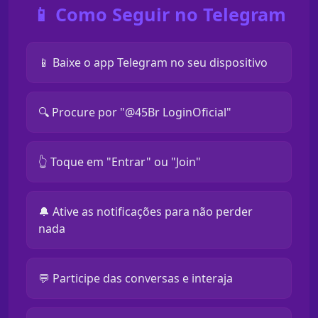
📱 Como Seguir no Telegram
📱 Baixe o app Telegram no seu dispositivo
🔍 Procure por "@45Br LoginOficial"
👆 Toque em "Entrar" ou "Join"
🔔 Ative as notificações para não perder
nada
💬 Participe das conversas e interaja