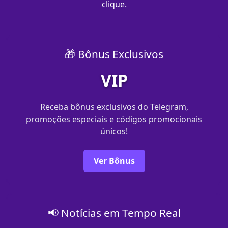
clique.
🎁 Bônus Exclusivos
VIP
Receba bônus exclusivos do Telegram,
promoções especiais e códigos promocionais
únicos!
Ver Bônus
📢 Notícias em Tempo Real