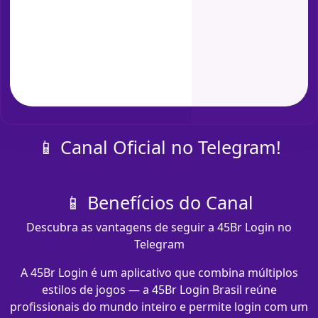
📱 Canal Oficial no Telegram!
📱 Benefícios do Canal
Descubra as vantagens de seguir a 45Br Login no
Telegram
A 45Br Login é um aplicativo que combina múltiplos
estilos de jogos — a 45Br Login Brasil reúne
profissionais do mundo inteiro e permite login com um