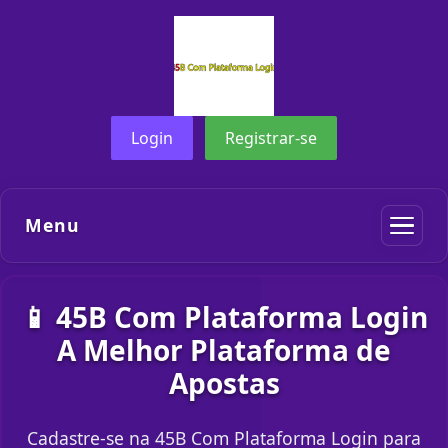
Login
Registrar-se
Menu
📱 45B Com Plataforma Login
A Melhor Plataforma de
Apostas
Cadastre-se na 45B Com Plataforma Login para