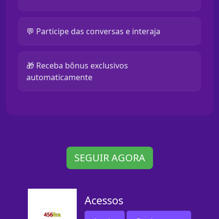
💬 Participe das conversas e interaja
🎁 Receba bônus exclusivos
automaticamente
SEGUIR AGORA
Acessos