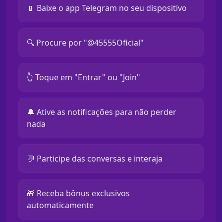
📱 Baixe o app Telegram no seu dispositivo
🔍 Procure por "@45555Oficial"
👆 Toque em "Entrar" ou "Join"
🔔 Ative as notificações para não perder
nada
💬 Participe das conversas e interaja
🎁 Receba bônus exclusivos
automaticamente