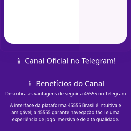
📱 Canal Oficial no Telegram!
📱 Benefícios do Canal
Descubra as vantagens de seguir a 45555 no Telegram
A interface da plataforma 45555 Brasil é intuitiva e
amigável; a 45555 garante navegação fácil e uma
experiência de jogo imersiva e de alta qualidade.