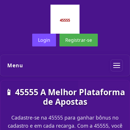
Login
Registrar-se
Menu
📱 45555 A Melhor Plataforma
de Apostas
Cadastre-se na 45555 para ganhar bônus no
cadastro e em cada recarga. Com a 45555, você