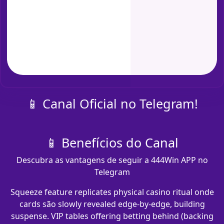
📱 Canal Oficial no Telegram!
📱 Benefícios do Canal
Descubra as vantagens de seguir a 444Win APP no
Telegram
Squeeze feature replicates physical casino ritual onde
cards são slowly revealed edge-by-edge, building
suspense. VIP tables offering betting behind (backing