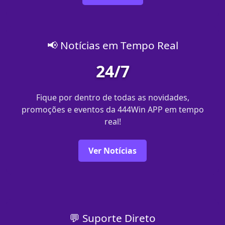
📢 Notícias em Tempo Real
24/7
Fique por dentro de todas as novidades,
promoções e eventos da 444Win APP em tempo
real!
Ver Notícias
💬 Suporte Direto