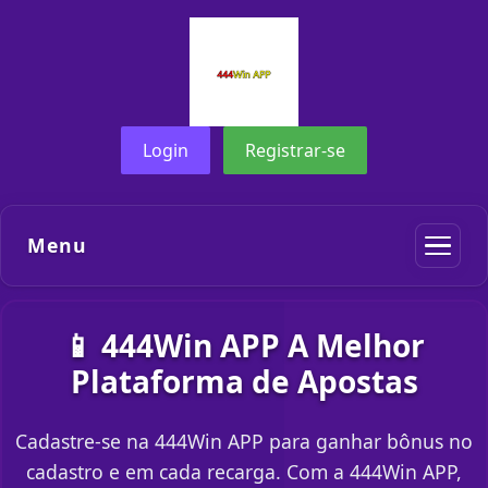
Login
Registrar-se
Menu
📱 444Win APP A Melhor
Plataforma de Apostas
Cadastre-se na 444Win APP para ganhar bônus no
cadastro e em cada recarga. Com a 444Win APP,