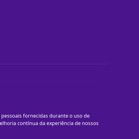
 pessoais fornecidas durante o uso de
elhoria contínua da experiência de nossos