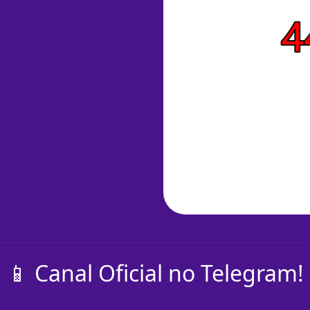
📱 Canal Oficial no Telegram!