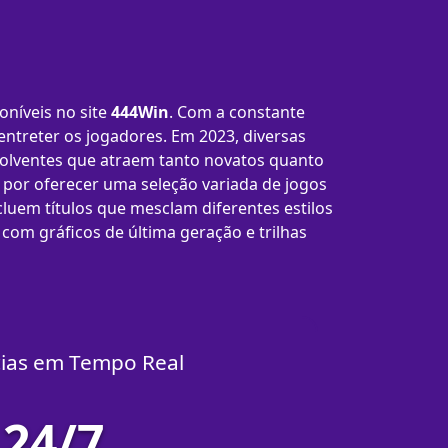
níveis no site
444Win
. Com a constante
ntreter os jogadores. Em 2023, diversas
volventes que atraem tanto novatos quanto
por oferecer uma seleção variada de jogos
cluem títulos que mesclam diferentes estilos
com gráficos de última geração e trilhas
cias em Tempo Real
24/7