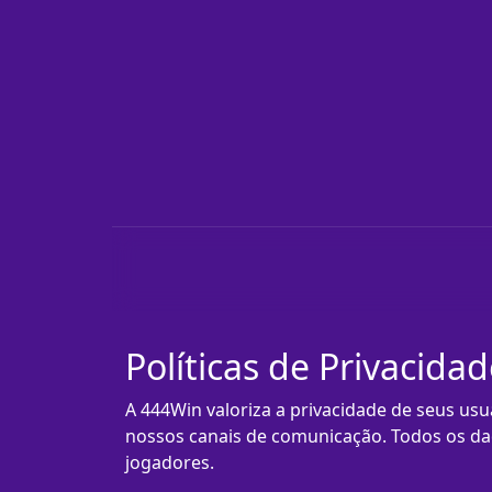
Políticas de Privacida
A 444Win valoriza a privacidade de seus us
nossos canais de comunicação. Todos os dad
jogadores.