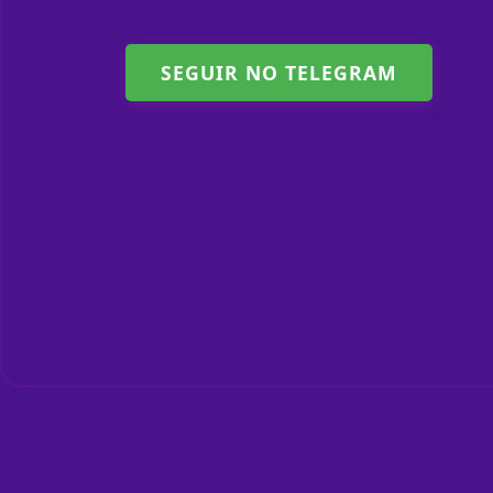
SEGUIR NO TELEGRAM