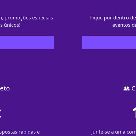
m, promoções especiais
Fique por dentro d
s únicos!
eventos d
reto
👥 
t
espostas rápidas e
Junte-se a uma com