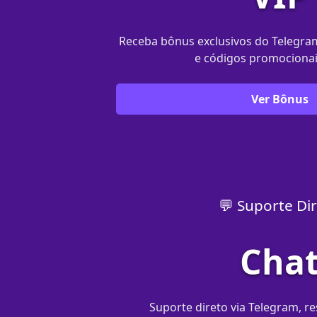
Receba bônus exclusivos do Telegra
e códigos promocionai
Ver Bônus
💬 Suporte Di
Cha
Suporte direto via Telegram, r