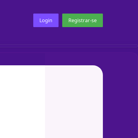
Login
Registrar-se