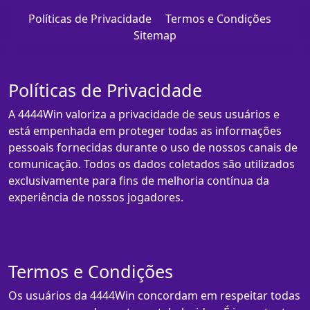
Políticas de Privacidade
Termos e Condições
Sitemap
Políticas de Privacidade
A 4444Win valoriza a privacidade de seus usuários e
está empenhada em proteger todas as informações
pessoais fornecidas durante o uso de nossos canais de
comunicação. Todos os dados coletados são utilizados
exclusivamente para fins de melhoria contínua da
experiência de nossos jogadores.
Termos e Condições
Os usuários da 4444Win concordam em respeitar todas