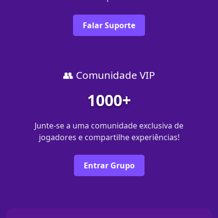
Falar Suporte
👥 Comunidade VIP
1000+
Junte-se a uma comunidade exclusiva de
jogadores e compartilhe experiências!
Entrar Grupo