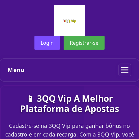
Login
Registrar-se
Menu
📱 3QQ Vip A Melhor
Plataforma de Apostas
Cadastre-se na 3QQ Vip para ganhar bônus no
cadastro e em cada recarga. Com a 3QQ Vip, você