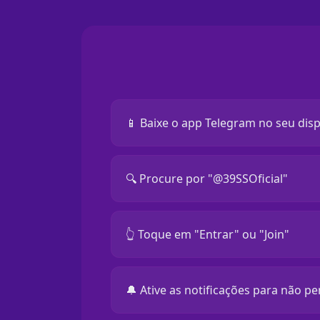
📱 Baixe o app Telegram no seu disp
🔍 Procure por "@39SSOficial"
👆 Toque em "Entrar" ou "Join"
🔔 Ative as notificações para não p