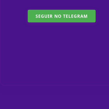
SEGUIR NO TELEGRAM