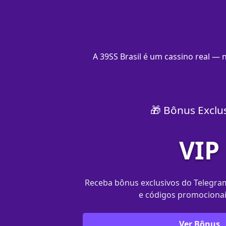
A 39SS Brasil é um cassino real — 
🎁 Bônus Exclu
VIP
Receba bônus exclusivos do Telegra
e códigos promocionai
Ver Bônus