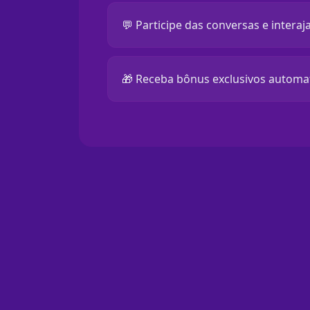
💬 Participe das conversas e interaj
🎁 Receba bônus exclusivos autom