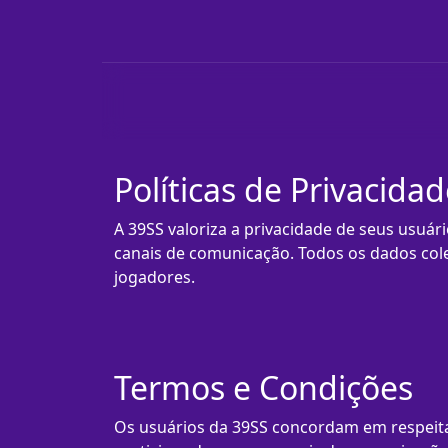
Políticas de Privacida
A 39SS valoriza a privacidade de seus usuá
canais de comunicação. Todos os dados cole
jogadores.
Termos e Condições
Os usuários da 39SS concordam em respeitar