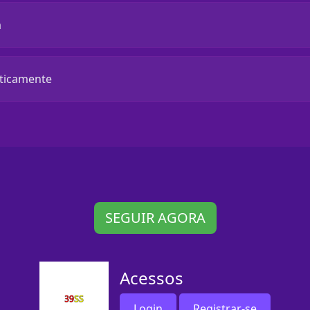
a
aticamente
SEGUIR AGORA
Acessos
Login
Registrar-se