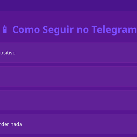
📱 Como Seguir no Telegram
ositivo
erder nada