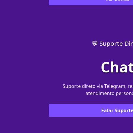
💬 Suporte Di
Cha
Suporte direto via Telegram, r
atendimento persona
Falar Suport