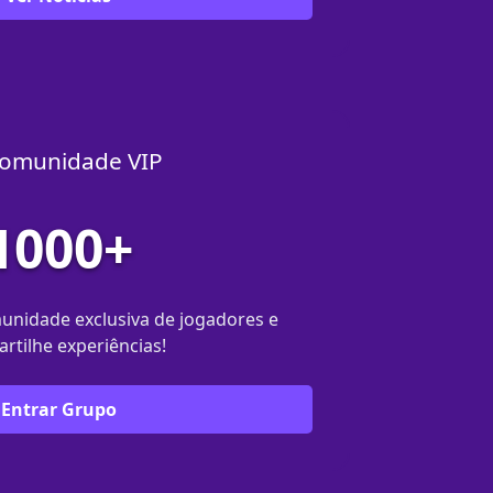
Comunidade VIP
1000+
unidade exclusiva de jogadores e
rtilhe experiências!
Entrar Grupo